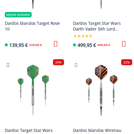
MEJOR VENDIDO
Dardos blandos Target Rove
Dardos Target Star Wars
10
Darth Vader Sith Lord
Lightsaber Edición Limitada
Primera Edición - 24 g
139,95 €
499,95 €
219,99 €
699,95 €
29%
22%
Dardos Target Star Wars
Dardos blandos Winmau