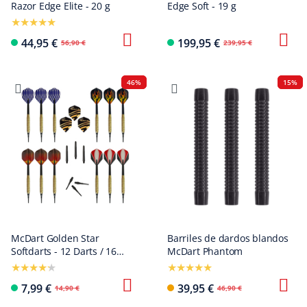
Razor Edge Elite - 20 g
Edge Soft - 19 g
44,95 €
199,95 €
56,90 €
239,95 €
46%
15%
McDart Golden Star
Barriles de dardos blandos
Softdarts - 12 Darts / 16
McDart Phantom
Gramm
7,99 €
39,95 €
14,90 €
46,90 €