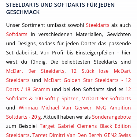
STEELDARTS UND SOFTDARTS FÜR JEDEN
GESCHMACK
Unser Sortiment umfasst sowohl
Steeldarts
als auch
Softdarts
in verschiedenen Materialien, Gewichten
und Designs, sodass für jeden Darter das passende
Set dabei ist. Von Profi- bis Einsteigerpfeilen – hier
wirst du fündig. Die beliebtesten Steeldarts sind
McDart 9er Steeldarts
,
12 Stück lose McDart
Steeldarts
und
McDart Golden Star Steeldarts - 12
Darts / 18 Gramm
und bei den Softdarts sind es
12
Softdarts & 100 Softtip Spitzen
,
McDart 9er Softdarts
und
Winmau Michael Van Gerwen MvG Ambition
Softdarts - 20 g
. Aktuell haben wir als
Sonderangebote
zum Beispiel
Target Gabriel Clemens Black Edition
Steeldarts
,
Target Dimitri Van Den Bergh GEN2 Swiss