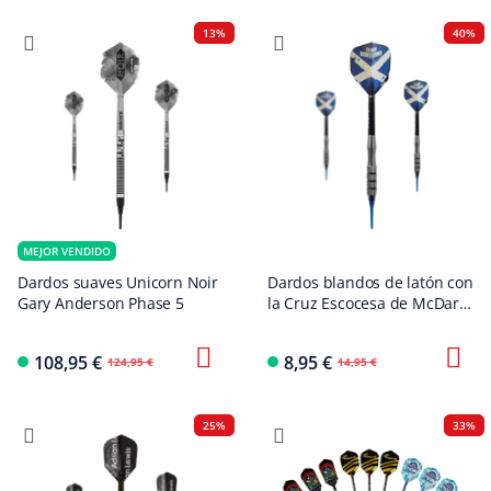
13%
40%
MEJOR VENDIDO
Dardos suaves Unicorn Noir
Dardos blandos de latón con
Gary Anderson Phase 5
la Cruz Escocesa de McDart
- 18 g
108,95 €
8,95 €
124,95 €
14,95 €
25%
33%