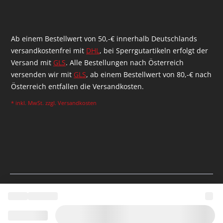
Ab einem Bestellwert von 50,-€ innerhalb Deutschlands
versandkostenfrei mit
DHL
, bei Sperrgutartikeln erfolgt der
Versand mit
GLS
. Alle Bestellungen nach Österreich
versenden wir mit
GLS
, ab einem Bestellwert von 80,-€ nach
Österreich entfallen die Versandkosten.
* inkl. MwSt. zzgl.
Versandkosten
Realizado por la agencia Shopware
Mo
© 2026 McDart