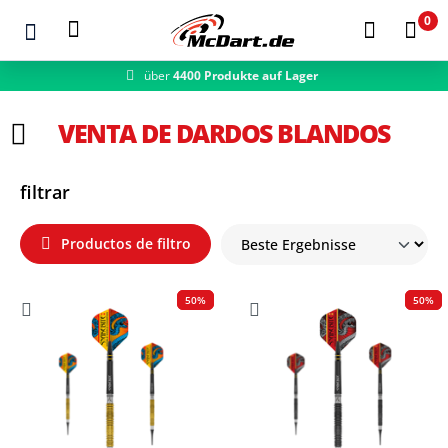
0
über
4400 Produkte auf Lager
Zum Hauptinhalt springen
VENTA DE DARDOS BLANDOS
filtrar
Productos de filtro
50%
50%