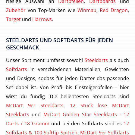
riesige Auswahl an
Dartpfeilen
,
Dartboards
und
Zubehör
von Top-Marken wie
Winmau
,
Red Dragon
,
Target
und
Harrows
.
STEELDARTS UND SOFTDARTS FÜR JEDEN
GESCHMACK
Unser Sortiment umfasst sowohl
Steeldarts
als auch
Softdarts
in verschiedenen Materialien, Gewichten
und Designs, sodass für jeden Darter das passende
Set dabei ist. Von Profi- bis Einsteigerpfeilen – hier
wirst du fündig. Die beliebtesten Steeldarts sind
McDart 9er Steeldarts
,
12 Stück lose McDart
Steeldarts
und
McDart Golden Star Steeldarts - 12
Darts / 18 Gramm
und bei den Softdarts sind es
12
Softdarts & 100 Softtip Spitzen
,
McDart 9er Softdarts