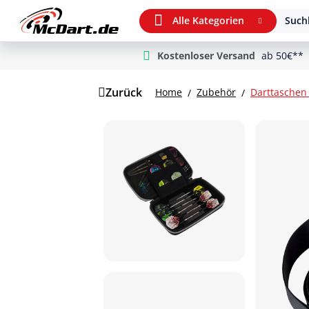
Alle Kategorien
Suchb
Kostenloser Versand
ab 50€**
m Hauptinhalt springen
Zur Suche springen
Zur Hauptnavigation springen
Zurück
Home
Zubehör
Darttaschen