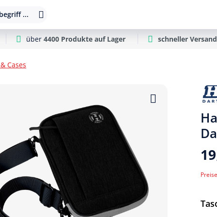
egriff ...
über
4400 Produkte auf Lager
schneller Versand
 & Cases
Ha
Da
19
Preise
Tas