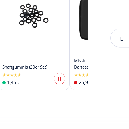
Mission Jack Daniels Luxor
Shaftgummis (20er Set)
Dartcase
1,45 €
25,90 €