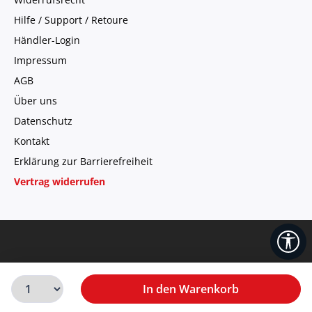
Hilfe / Support / Retoure
Händler-Login
Impressum
AGB
Über uns
Datenschutz
Kontakt
Erklärung zur Barrierefreiheit
Vertrag widerrufen
We
Ab einem Bestellwert von 50,-€ innerhalb Deutschlands
In den Warenkorb
versandkostenfrei mit
DHL
, bei Sperrgutartikeln erfolgt der