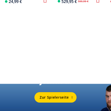
24,99 €
529,95 €
599,99 €
Mehr Von
JOSH ROCK
Zur Spielerseite