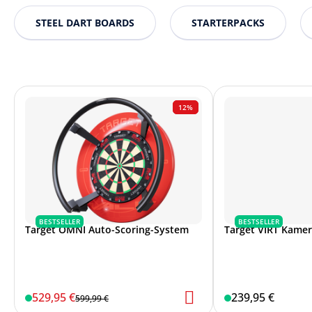
STEEL DART BOARDS
STARTERPACKS
12%
BESTSELLER
BESTSELLER
Target OMNI Auto-Scoring-System
Target VIRT Kame
529,95 €
239,95 €
599,99 €