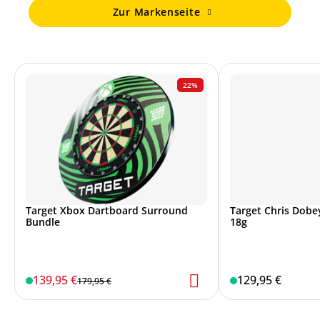
Zur Markenseite
22%
Target Xbox Dartboard Surround
Target Chris Dobey
Bundle
18g
139,95 €
129,95 €
179,95 €