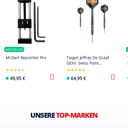
BESTSELLER
McDart Repointer Pro
Target Jeffrey De Graaf
GEN1 Swiss Point
Steeldarts - 23g
49,95 €
64,95 €
UNSERE
TOP-MARKEN