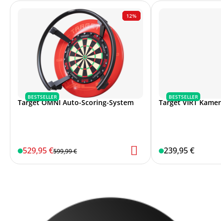
12%
BESTSELLER
BESTSELLER
Target OMNI Auto-Scoring-System
Target VIRT Kame
529,95 €
239,95 €
599,99 €