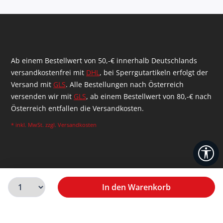
Ab einem Bestellwert von 50,-€ innerhalb Deutschlands
versandkostenfrei mit
DHL
, bei Sperrgutartikeln erfolgt der
Versand mit
GLS
. Alle Bestellungen nach Österreich
versenden wir mit
GLS
, ab einem Bestellwert von 80,-€ nach
Österreich entfallen die Versandkosten.
* inkl. MwSt. zzgl.
Versandkosten
We
In den Warenkorb
Realisiert durch Shopware Agentur