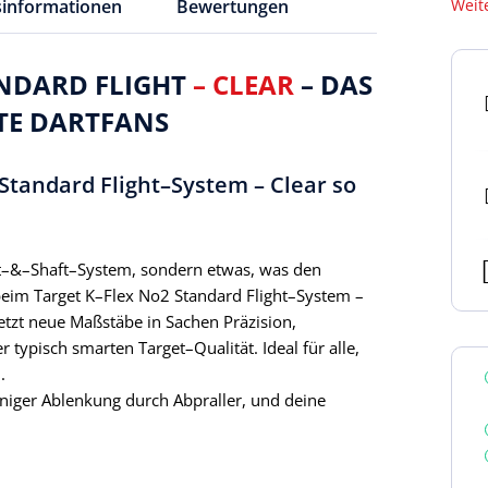
sinformationen
Bewertungen
Weit
ANDARD FLIGHT
– CLEAR
– DAS
TE DARTFANS
tandard Flight–System – Clear so
ght–&–Shaft–System, sondern etwas, was den
im Target K–Flex No2 Standard Flight–System –
etzt neue Maßstäbe in Sachen Präzision,
r typisch smarten Target–Qualität. Ideal für alle,
n.
eniger Ablenkung durch Abpraller, und deine