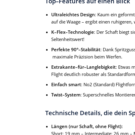
Top–Features auf einen Blick
Ultraleichtes Design
: Kaum ein geformt
auf die Waage – ergibt einen ruhigeren,
K–Flex–Technologie
: Der Schaft biegt s
Seltenheitswert!
Perfekte 90°–Stabilität
: Dank Spritzgus
maximale Präzision beim Werfen.
Extrakante–für–Langlebigkeit
: Etwas 
Flight deutlich robuster als Standardfor
Einfach smart
: No2 (Standard) Flightfor
Twist–System
: Superschnelles Montiere
Technische Details, die dein S
Längen (nur Schaft, ohne Flight):
Short: 19 mm
–
Intermediate: 26 mm
–