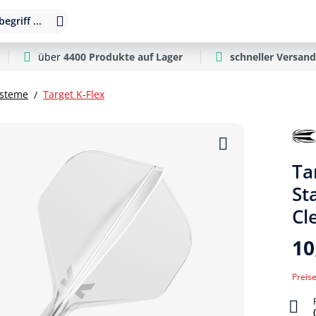
egriff ...
über
4400 Produkte auf Lager
schneller Versand
ysteme
Target K-Flex
Ta
St
Cl
10
Preise