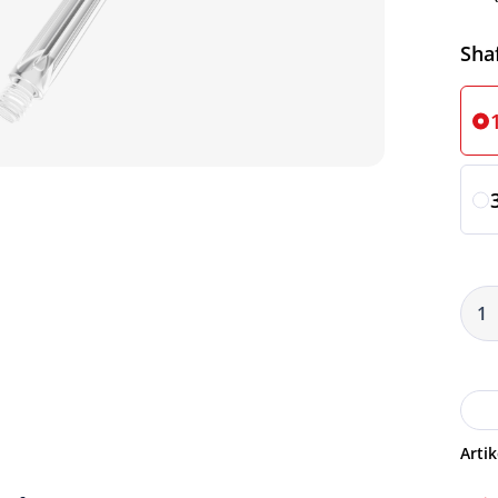
Sha
Artik