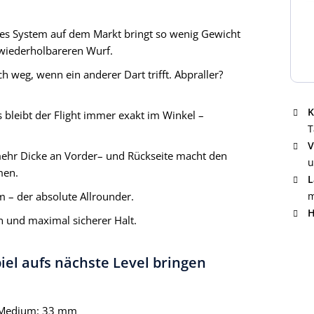
es System auf dem Markt bringt so wenig Gewicht
 wiederholbareren Wurf.
ich weg, wenn ein anderer Dart trifft. Abpraller?
K
s bleibt der Flight immer exakt im Winkel –
T
V
mehr Dicke an Vorder– und Rückseite macht den
u
men.
L
m – der absolute Allrounder.
m
H
n und maximal sicherer Halt.
piel aufs nächste Level bringen
Medium: 33 mm