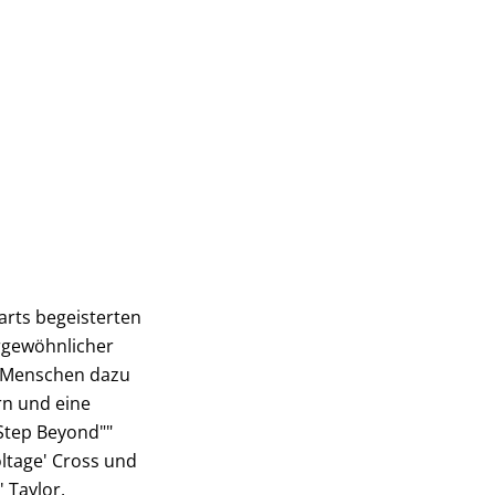
Darts begeisterten
rgewöhnlicher
e Menschen dazu
rn und eine
Step Beyond""
oltage' Cross und
 Taylor.