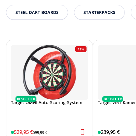
STEEL DART BOARDS
STARTERPACKS
12%
BESTSELLER
BESTSELLER
Target OMNI Auto-Scoring-System
Target VIRT Kame
529,95 €
239,95 €
599,99 €