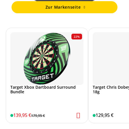
Zur Markenseite
22%
Target Xbox Dartboard Surround
Target Chris Dobey
Bundle
18g
139,95 €
129,95 €
179,95 €