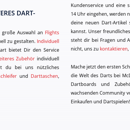
Kundenservice und eine sc
ERES DART-
14 Uhr eingehen, werden n
deine neuen Dart-Artikel
kannst. Unser freundlich
ne große Auswahl an
Flights
steht dir bei Fragen und A
uell zu gestalten.
Individuell
nicht, uns zu
kontaktieren
,
art bietet Dir den Service
eiteres Zubehör
individuell
Mache jetzt den ersten Sch
st du bei uns nützliches
die Welt des Darts bei McD
chleifer
und
Darttaschen
,
Dartboards und Zubeh
wachsenden Community von
Einkaufen und Dartspielen!