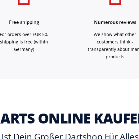
Free shipping
Numerous reviews
For orders over EUR 50,
We show what other
shipping is free (within
customers think -
Germany)
transparently about ma
products
ARTS ONLINE KAUF
Ist Dein Großer Dartshop Für All