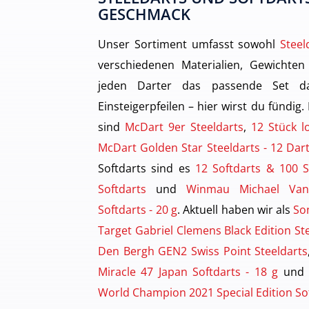
GESCHMACK
Unser Sortiment umfasst sowohl
Steel
verschiedenen Materialien, Gewichten
jeden Darter das passende Set dab
Einsteigerpfeilen – hier wirst du fündig.
sind
McDart 9er Steeldarts
,
12 Stück l
McDart Golden Star Steeldarts - 12 Da
Softdarts sind es
12 Softdarts & 100 S
Softdarts
und
Winmau Michael Va
Softdarts - 20 g
. Aktuell haben wir als
So
Target Gabriel Clemens Black Edition St
Den Bergh GEN2 Swiss Point Steeldarts
Miracle 47 Japan Softdarts - 18 g
und
World Champion 2021 Special Edition Sof