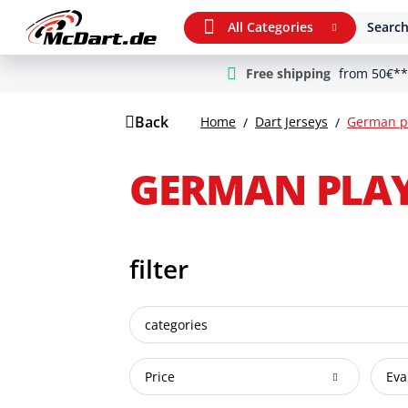
All Categories
Search
Free shipping
from 50€**
m Hauptinhalt springen
Jump to search
Jump to main navigation
Back
Home
Dart Jerseys
German pl
GERMAN PLAY
filter
categories
Price
Eva