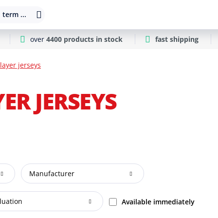
 term ...
over
4400 products in stock
fast shipping
ayer jerseys
ER JERSEYS
Manufacturer
luation
Available immediately