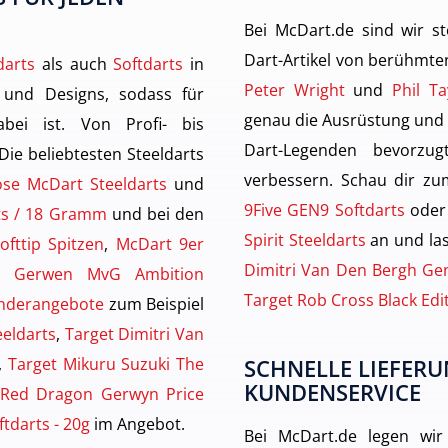
Bei McDart.de sind wir st
Dart-Artikel von berühmten
darts
als auch
Softdarts
in
Peter Wright
und
Phil Ta
 und Designs, sodass für
genau die Ausrüstung und
ei ist. Von Profi- bis
Dart-Legenden bevorzu
 Die beliebtesten Steeldarts
verbessern. Schau dir zu
ose McDart Steeldarts
und
9Five GEN9 Softdarts
oder
rts / 18 Gramm
und bei den
Spirit Steeldarts
an und las
ofttip Spitzen
,
McDart 9er
Dimitri Van Den Bergh Gen
n Gerwen MvG Ambition
Target Rob Cross Black Edi
nderangebote
zum Beispiel
eeldarts
,
Target Dimitri Van
,
Target Mikuru Suzuki The
SCHNELLE LIEFERU
KUNDENSERVICE
Red Dragon Gerwyn Price
tdarts - 20g
im Angebot.
Bei McDart.de legen wir