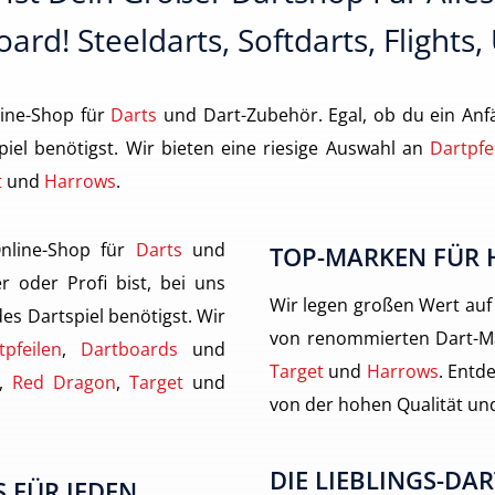
ard! Steeldarts, Softdarts, Flights,
ine-Shop für
Darts
und Dart-Zubehör. Egal, ob du ein Anfä
piel benötigst. Wir bieten eine riesige Auswahl an
Dartpfe
t
und
Harrows
.
nline-Shop für
Darts
und
TOP-MARKEN FÜR 
r oder Profi bist, bei uns
Wir legen großen Wert auf
des Dartspiel benötigst. Wir
von renommierten Dart-M
tpfeilen
,
Dartboards
und
Target
und
Harrows
. Entde
,
Red Dragon
,
Target
und
von der hohen Qualität und
DIE LIEBLINGS-DAR
 FÜR JEDEN