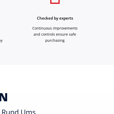
Checked by experts
Continuous improvements
and controls ensure safe
ny
purchasing
EN
es Rund Ums