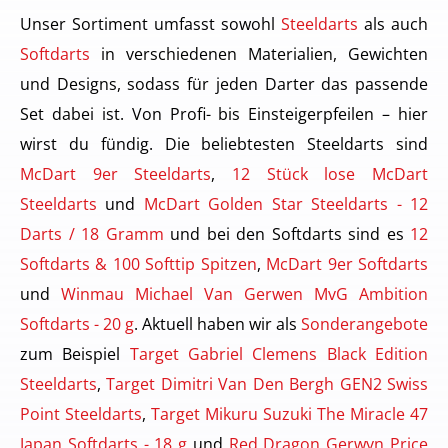
Unser Sortiment umfasst sowohl
Steeldarts
als auch
Softdarts
in verschiedenen Materialien, Gewichten
und Designs, sodass für jeden Darter das passende
Set dabei ist. Von Profi- bis Einsteigerpfeilen – hier
wirst du fündig. Die beliebtesten Steeldarts sind
McDart 9er Steeldarts
,
12 Stück lose McDart
Steeldarts
und
McDart Golden Star Steeldarts - 12
Darts / 18 Gramm
und bei den Softdarts sind es
12
Softdarts & 100 Softtip Spitzen
,
McDart 9er Softdarts
und
Winmau Michael Van Gerwen MvG Ambition
Softdarts - 20 g
. Aktuell haben wir als
Sonderangebote
zum Beispiel
Target Gabriel Clemens Black Edition
Steeldarts
,
Target Dimitri Van Den Bergh GEN2 Swiss
Point Steeldarts
,
Target Mikuru Suzuki The Miracle 47
Japan Softdarts - 18 g
und
Red Dragon Gerwyn Price