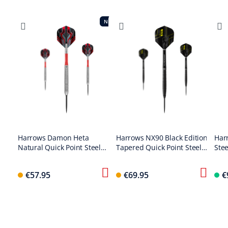
NEW
Harrows Damon Heta
Harrows NX90 Black Edition
Har
Natural Quick Point Steel
Tapered Quick Point Steel
Stee
Darts
Darts
Stee
€57.95
€69.95
€