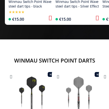
Winmau Switch Point Wave
Winmau Switch Point Wave
Win
steel dart tips - black
steel dart tips - Silver Effect
Stee
€15.00
€15.00
€
WINMAU SWITCH POINT DARTS
NEW
NEW