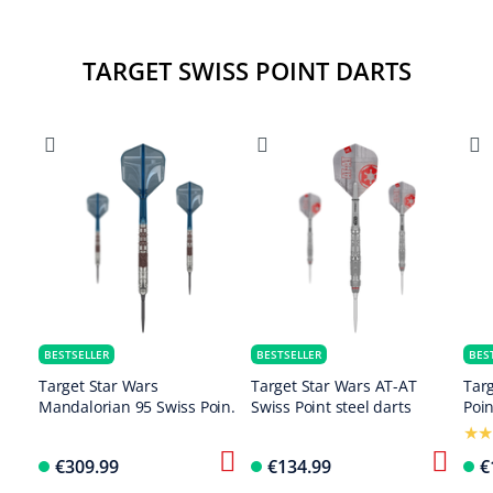
TARGET SWISS POINT DARTS
BESTSELLER
BESTSELLER
BES
Target Star Wars
Target Star Wars AT-AT
Tar
Mandalorian 95 Swiss Point
Swiss Point steel darts
Poin
Steel Darts
€309.99
€134.99
€