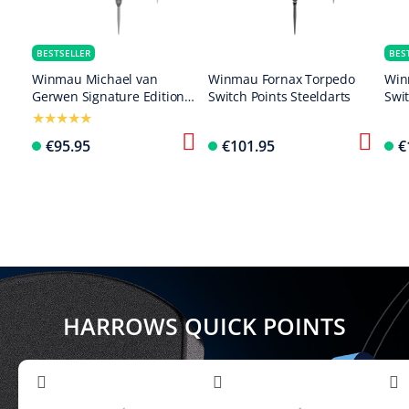
BESTSELLER
BES
Winmau Michael van
Winmau Fornax Torpedo
Win
Gerwen Signature Edition
Switch Points Steeldarts
Swit
Switch Points Steeldarts
€95.95
€101.95
€
HARROWS QUICK POINTS