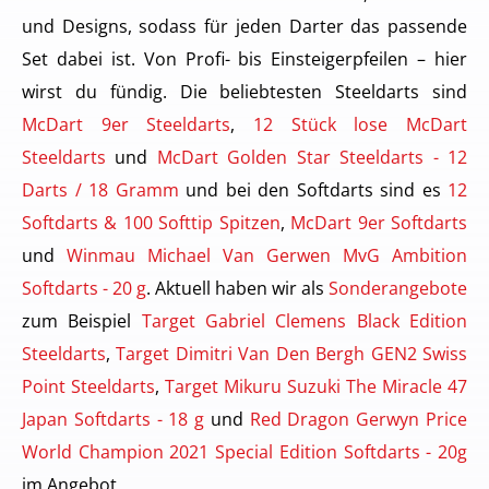
und Designs, sodass für jeden Darter das passende
Set dabei ist. Von Profi- bis Einsteigerpfeilen – hier
wirst du fündig. Die beliebtesten Steeldarts sind
McDart 9er Steeldarts
,
12 Stück lose McDart
Steeldarts
und
McDart Golden Star Steeldarts - 12
Darts / 18 Gramm
und bei den Softdarts sind es
12
Softdarts & 100 Softtip Spitzen
,
McDart 9er Softdarts
und
Winmau Michael Van Gerwen MvG Ambition
Softdarts - 20 g
. Aktuell haben wir als
Sonderangebote
zum Beispiel
Target Gabriel Clemens Black Edition
Steeldarts
,
Target Dimitri Van Den Bergh GEN2 Swiss
Point Steeldarts
,
Target Mikuru Suzuki The Miracle 47
Japan Softdarts - 18 g
und
Red Dragon Gerwyn Price
World Champion 2021 Special Edition Softdarts - 20g
im Angebot.