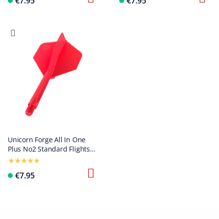
€7.95
€7.95
Unicorn Forge All In One
Plus No2 Standard Flights
Red - Medium
€7.95