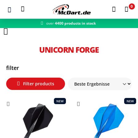
0
over
4400 products in stock
Zum Hauptinhalt springen
UNICORN FORGE
filter
Filter products
NEW
NEW