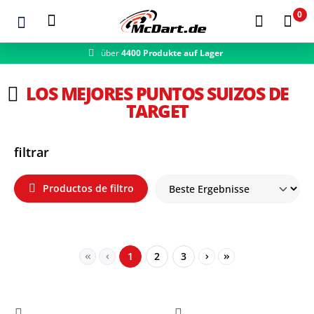
0
über
4400 Produkte auf Lager
Zum Hauptinhalt springen
LOS MEJORES PUNTOS SUIZOS DE
TARGET
filtrar
Productos de filtro
Seite
Seite
Seite
1
2
3