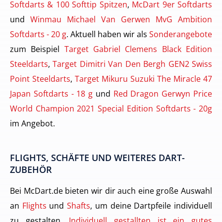
Softdarts & 100 Softtip Spitzen
,
McDart 9er Softdarts
und
Winmau Michael Van Gerwen MvG Ambition
Softdarts - 20 g
. Aktuell haben wir als
Sonderangebote
zum Beispiel
Target Gabriel Clemens Black Edition
Steeldarts
,
Target Dimitri Van Den Bergh GEN2 Swiss
Point Steeldarts
,
Target Mikuru Suzuki The Miracle 47
Japan Softdarts - 18 g
und
Red Dragon Gerwyn Price
World Champion 2021 Special Edition Softdarts - 20g
im Angebot.
FLIGHTS, SCHÄFTE UND WEITERES DART-
ZUBEHÖR
Bei McDart.de bieten wir dir auch eine große Auswahl
an
Flights
und
Shafts
, um deine Dartpfeile individuell
zu gestalten.
Individuell gestallten ist ein gutes