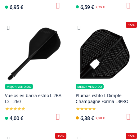
6,95 €
6,59 €
7,75 €
15%
MEJOR VENDIDO
MEJOR VENDIDO
Vuelos en barra estilo L 2BA
Plumas estilo L Dimple
L3 - 260
Champagne Forma L3PRO
4,00 €
6,38 €
7,50 €
15%
15%