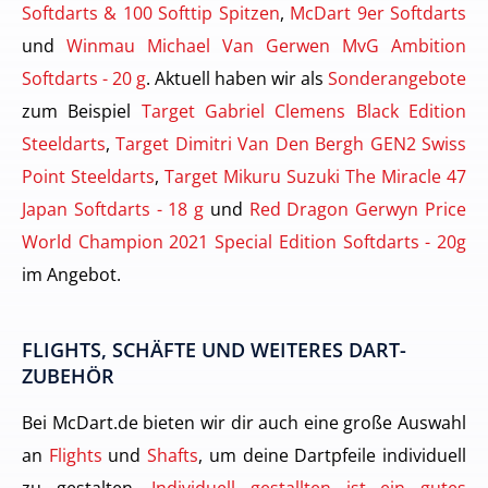
Softdarts & 100 Softtip Spitzen
,
McDart 9er Softdarts
und
Winmau Michael Van Gerwen MvG Ambition
Softdarts - 20 g
. Aktuell haben wir als
Sonderangebote
zum Beispiel
Target Gabriel Clemens Black Edition
Steeldarts
,
Target Dimitri Van Den Bergh GEN2 Swiss
Point Steeldarts
,
Target Mikuru Suzuki The Miracle 47
Japan Softdarts - 18 g
und
Red Dragon Gerwyn Price
World Champion 2021 Special Edition Softdarts - 20g
im Angebot.
FLIGHTS, SCHÄFTE UND WEITERES DART-
ZUBEHÖR
Bei McDart.de bieten wir dir auch eine große Auswahl
an
Flights
und
Shafts
, um deine Dartpfeile individuell
zu gestalten.
Individuell gestallten ist ein gutes