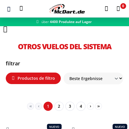
0
über
4400 Produkte auf Lager
Zum Hauptinhalt springen
OTROS VUELOS DEL SISTEMA
filtrar
Productos de filtro
Seite
Seite
Seite
Seite
1
2
3
4
NUEVO
NUEVO