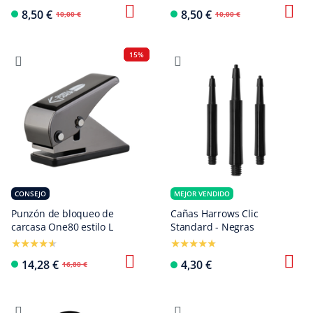
8,50 €
8,50 €
10,00 €
10,00 €
15%
CONSEJO
MEJOR VENDIDO
Punzón de bloqueo de
Cañas Harrows Clic
carcasa One80 estilo L
Standard - Negras
14,28 €
4,30 €
16,80 €