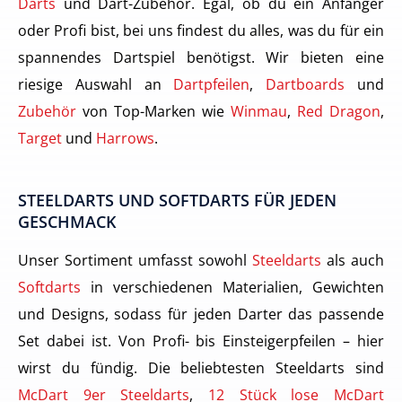
Darts
und Dart-Zubehör. Egal, ob du ein Anfänger
oder Profi bist, bei uns findest du alles, was du für ein
spannendes Dartspiel benötigst. Wir bieten eine
riesige Auswahl an
Dartpfeilen
,
Dartboards
und
Zubehör
von Top-Marken wie
Winmau
,
Red Dragon
,
Target
und
Harrows
.
STEELDARTS UND SOFTDARTS FÜR JEDEN
GESCHMACK
Unser Sortiment umfasst sowohl
Steeldarts
als auch
Softdarts
in verschiedenen Materialien, Gewichten
und Designs, sodass für jeden Darter das passende
Set dabei ist. Von Profi- bis Einsteigerpfeilen – hier
wirst du fündig. Die beliebtesten Steeldarts sind
McDart 9er Steeldarts
,
12 Stück lose McDart