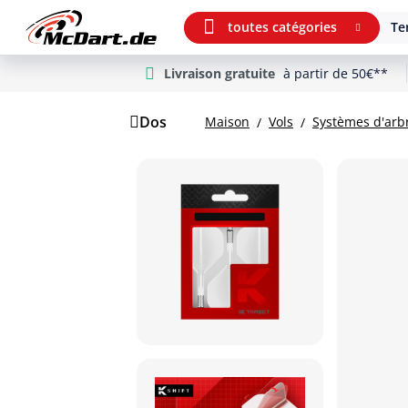
toutes catégories
Te
Livraison gratuite
à partir de 50€**
m Hauptinhalt springen
Aller à la recherche
Aller à la navigation principale
Dos
Maison
Vols
Systèmes d'arbr