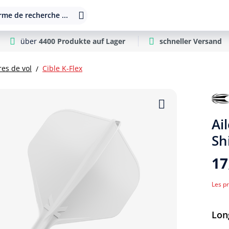
rme de recherche ...
über
4400 Produkte auf Lager
schneller Versand
es de vol
Cible K-Flex
Ai
Sh
17
Les pr
Sél
Lon