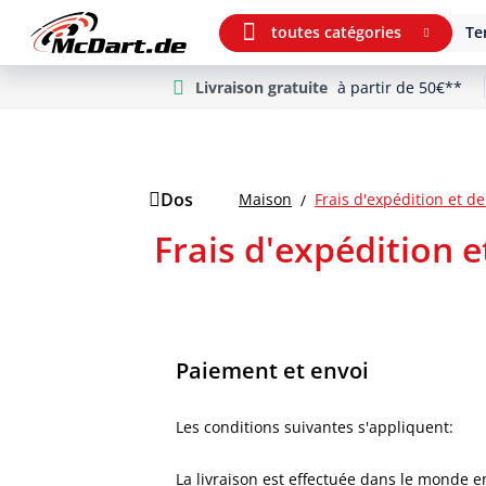
toutes catégories
Te
Livraison gratuite
à partir de 50€**
m Hauptinhalt springen
Aller à la recherche
Aller à la navigation principale
Dos
Maison
Frais d'expédition 
Paiement et envoi
Les conditions suivantes s'appliquent:
La livraison est effectuée dans le monde en