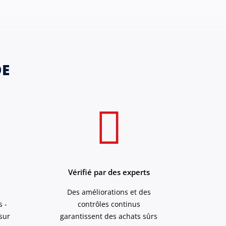
DE
Vérifié par des experts
Des améliorations et des
s -
contrôles continus
sur
garantissent des achats sûrs