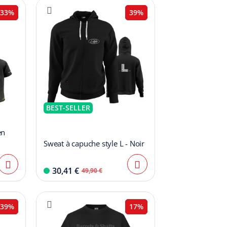
33%
39%
BEST-SELLER
en
Sweat à capuche style L - Noir
30,41 €
49,90 €
39%
17%