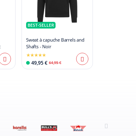
BEST-SELLER
Sweat à capuche Barrels and
c
Shafts - Noir
49,95 €
64,95 €