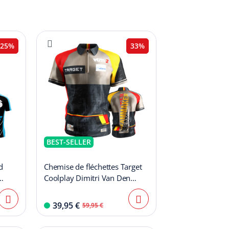
25%
33%
BEST-SELLER
d
Chemise de fléchettes Target
Coolplay Dimitri Van Den
Bergh 2025
39,95 €
59,95 €