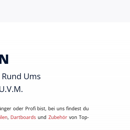
EN
es Rund Ums
 U.v.m.
nger oder Profi bist, bei uns findest du
ilen
,
Dartboards
und
Zubehör
von Top-