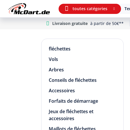
toutes catégories
Te
Livraison gratuite
à partir de 50€**
m Hauptinhalt springen
Aller à la recherche
Aller à la navigation principale
fléchettes
Vols
Arbres
Conseils de fléchettes
Accessoires
Forfaits de démarrage
Jeux de fléchettes et
accessoires
Maillots de fléchettes