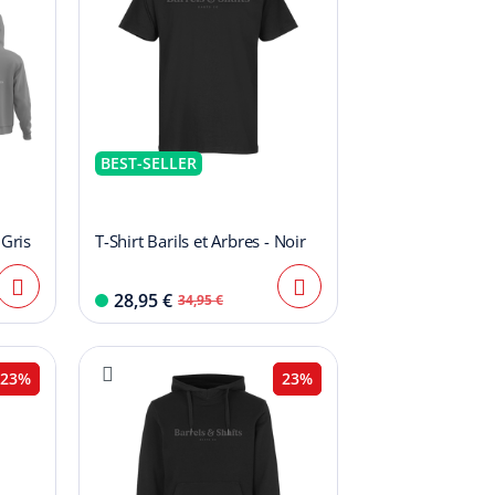
BEST-SELLER
 Gris
T-Shirt Barils et Arbres - Noir
28,95 €
34,95 €
23%
23%