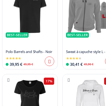
BEST-SELLER
BEST-SELLER
Polo Barrels and Shafts - Noir
Sweat à capuche style L -
39,95 €
30,41 €
49,95 €
49,90 €
17%