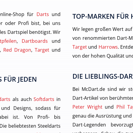
nline-Shop für
Darts
und
TOP-MARKEN FÜR 
r oder Profi bist, bei uns
Wir legen großen Wert auf
des Dartspiel benötigst. Wir
von renommierten Dart-M
tpfeilen
,
Dartboards
und
Target
und
Harrows
. Entde
,
Red Dragon
,
Target
und
von der hohen Qualität und
DIE LIEBLINGS-DAR
 FÜR JEDEN
Bei McDart.de sind wir st
Dart-Artikel von berühmten
darts
als auch
Softdarts
in
Peter Wright
und
Phil Ta
 und Designs, sodass für
genau die Ausrüstung und
ei ist. Von Profi- bis
Dart-Legenden bevorzu
 Die beliebtesten Steeldarts