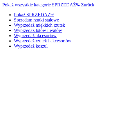
Pokaż wszystkie kategorie
SPRZEDAŻ%
Zurück
Pokaż SPRZEDAŻ%
Sprzedam rzutki stalowe
Wyprzedaż miękkich rzutek
Wyprzedaż lotów i wałów
Wyprzedaż akcesoriów
Wyprzedaż rzutek i akcesoriów
Wyprzedaż koszul