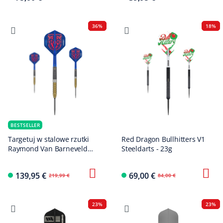
36%
18%
BESTSELLER
Targetuj w stalowe rzutki
Red Dragon Bullhitters V1
Raymond Van Barneveld
Steeldarts - 23g
GEN6 Swiss Point
139,95 €
69,00 €
219,99 €
84,00 €
23%
23%