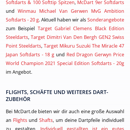
Softdarts & 100 Softtip Spitzen
,
McDart 9er Softdarts
und
Winmau Michael Van Gerwen MvG Ambition
Softdarts - 20 g
. Aktuell haben wir als
Sonderangebote
zum Beispiel
Target Gabriel Clemens Black Edition
Steeldarts
,
Target Dimitri Van Den Bergh GEN2 Swiss
Point Steeldarts
,
Target Mikuru Suzuki The Miracle 47
Japan Softdarts - 18 g
und
Red Dragon Gerwyn Price
World Champion 2021 Special Edition Softdarts - 20g
im Angebot.
FLIGHTS, SCHÄFTE UND WEITERES DART-
ZUBEHÖR
Bei McDart.de bieten wir dir auch eine große Auswahl
an
Flights
und
Shafts
, um deine Dartpfeile individuell
zu gestalten.
Individuell gestallten ist ein gutes