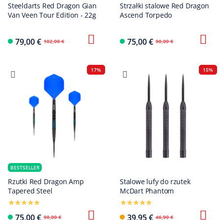
Steeldarts Red Dragon Gian
Strzałki stalowe Red Dragon
Van Veen Tour Edition - 22g
Ascend Torpedo
79,00 €
75,00 €
102,00 €
90,00 €
17%
15%
BESTSELLER
Rzutki Red Dragon Amp
Stalowe lufy do rzutek
Tapered Steel
McDart Phantom
75,00 €
39,95 €
90,00 €
46,90 €