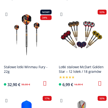
NOWY
53%
34%
Stalowe lotki Winmau Fury -
Lotki stalowe McDart Golden
22g
Star – 12 lotek / 18 gramów
32,90 €
6,99 €
50,00 €
14,90 €
17%
50%