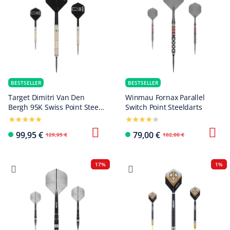
BESTSELLER
BESTSELLER
Target Dimitri Van Den
Winmau Fornax Parallel
Bergh 95K Swiss Point Steel
Switch Point Steeldarts
Darts
99,95 €
79,00 €
129,95 €
102,00 €
17%
1%