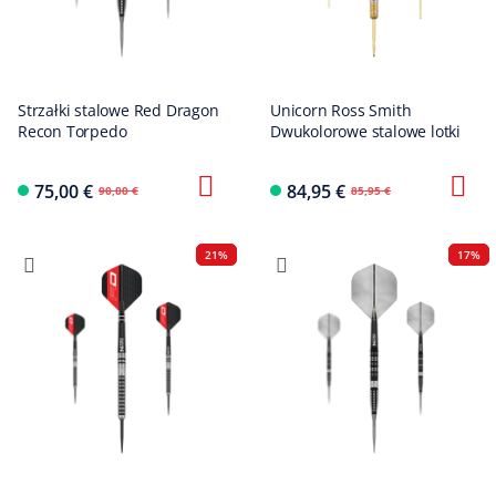
Strzałki stalowe Red Dragon
Unicorn Ross Smith
Recon Torpedo
Dwukolorowe stalowe lotki
75,00 €
84,95 €
90,00 €
85,95 €
21%
17%