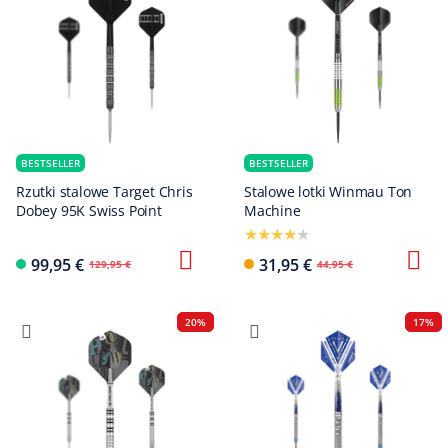
BESTSELLER
BESTSELLER
Rzutki stalowe Target Chris
Stalowe lotki Winmau Ton
Dobey 95K Swiss Point
Machine
99,95 €
31,95 €
129,95 €
44,95 €
20%
17%