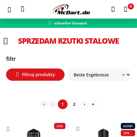
0
schneller Versand
Zum Hauptinhalt springen
SPRZEDAM RZUTKI STALOWE
filtr
Filtruj produkty
Seite
Seite
1
2
23%
NOWY
29%