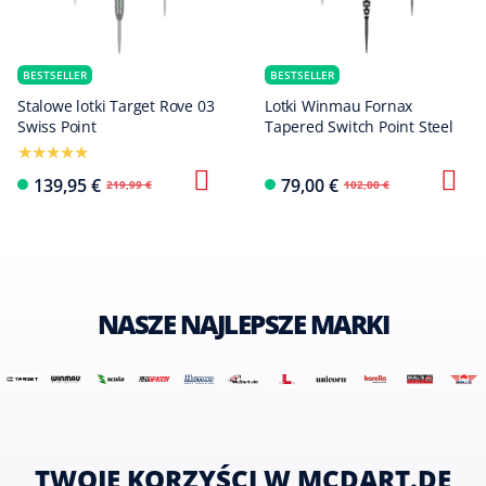
BESTSELLER
BESTSELLER
Stalowe lotki Target Rove 03
Lotki Winmau Fornax
Swiss Point
Tapered Switch Point Steel
139,95 €
79,00 €
219,99 €
102,00 €
NASZE NAJLEPSZE MARKI
TWOJE KORZYŚCI W MCDART.DE