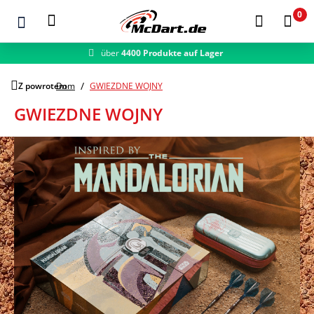
0
schneller Versand
Zum Hauptinhalt springen
Z powrotem
Dom
GWIEZDNE WOJNY
GWIEZDNE WOJNY