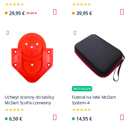
29,95 €
39,95 €
35,95 €
BESTSELLER
Uchwyt ścienny do tablicy
Futerał na lotki McDart
McDart ScoFix czerwony
System-4
6,50 €
14,95 €