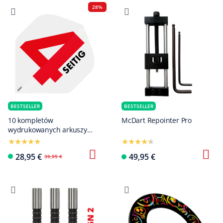
28%
BESTSELLER
BESTSELLER
10 kompletów
McDart Repointer Pro
wydrukowanych arkuszy
lotu, 4-stronnych – nadruk
logo lub obrazu
28,95 €
49,95 €
39,95 €