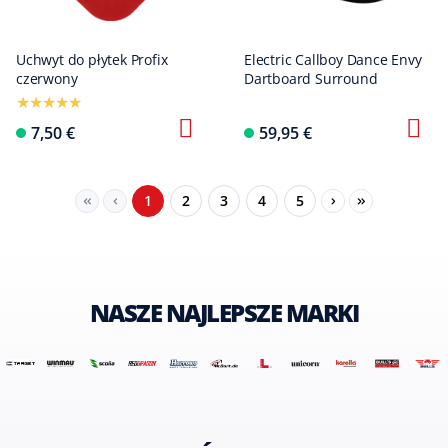
Uchwyt do płytek Profix
Electric Callboy Dance Envy
czerwony
Dartboard Surround
7,50 €
59,95 €
Seite
Seite
Seite
Seite
Seite
1
2
3
4
5
NASZE NAJLEPSZE MARKI