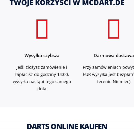
TWOJE KORZYŚCI W MCDART.DE
Wysyłka szybsza
Darmowa dostawa
Jeśli złożysz zamówienie i
Przy zamówieniach powyż
zapłacisz do godziny 14:00,
EUR wysyłka jest bezpłat
wysyłka nastąpi tego samego
terenie Niemiec)
dnia
DARTS ONLINE KAUFEN