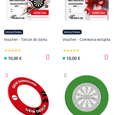
WSKAZÓWKA
WSKAZÓWKA
Voucher - Tarcze do darta
Voucher - Czerwona wstążka
Skonfiguruj te
10,00 €
10,00 €