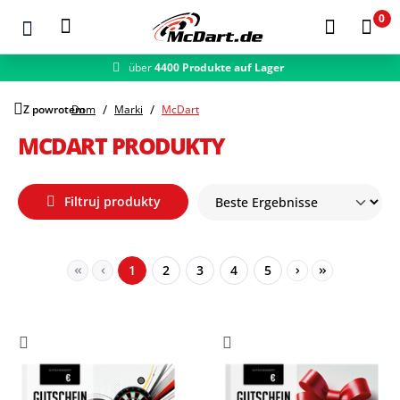
0
über
4400 Produkte auf Lager
schneller Versand
Zum Hauptinhalt springen
Z powrotem
Dom
Marki
McDart
MCDART PRODUKTY
Filtruj produkty
Seite
Seite
Seite
Seite
Seite
1
2
3
4
5