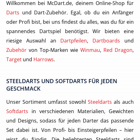
Willkommen bei McDart.de, deinem Online-Shop für
Darts
und Dart-Zubehör. Egal, ob du ein Anfänger
oder Profi bist, bei uns findest du alles, was du für ein
spannendes Dartspiel benötigst. Wir bieten eine
riesige Auswahl an
Dartpfeilen
,
Dartboards
und
Zubehör
von Top-Marken wie
Winmau
,
Red Dragon
,
Target
und
Harrows
.
STEELDARTS UND SOFTDARTS FÜR JEDEN
GESCHMACK
Unser Sortiment umfasst sowohl
Steeldarts
als auch
Softdarts
in verschiedenen Materialien, Gewichten
und Designs, sodass für jeden Darter das passende
Set dabei ist. Von Profi- bis Einsteigerpfeilen – hier
wirst du fündig. Die beliebtesten Steeldarts sind