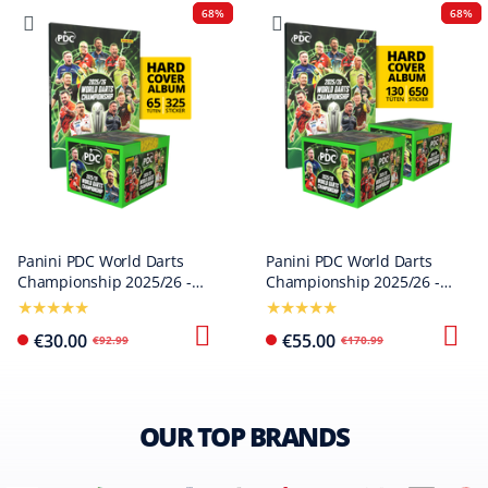
68%
68%
Panini PDC World Darts
Panini PDC World Darts
Championship 2025/26 -
Championship 2025/26 -
Hardcover Bundle with a
Hardcover Mega Bundle
sticker box
with two sticker boxes
€30.00
€55.00
€92.99
€170.99
OUR TOP BRANDS