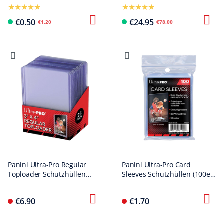
Sticker Pack
Sticker box with 65 packs
€0.50
€24.95
€1.20
€78.00
Panini Ultra-Pro Regular
Panini Ultra-Pro Card
Toploader Schutzhüllen
Sleeves Schutzhüllen (100er
(25er Pack)
Pack)
€6.90
€1.70