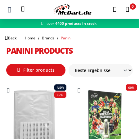
0
over
4400 products in stock
Zum Hauptinhalt springen
Back
Home
Brands
Panini
PANINI PRODUCTS
Filter products
NEW
60%
50%