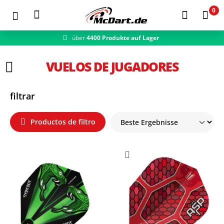
0
über
4400 Produkte auf Lager
Zum Hauptinhalt springen
VUELOS DE JUGADORES
filtrar
Productos de filtro