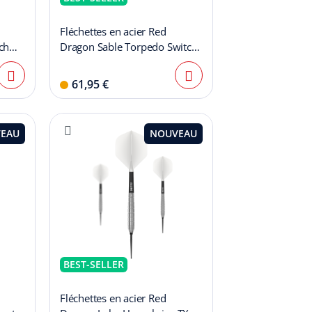
Fléchettes en acier Red
ch
Dragon Sable Torpedo Switch
Point
61,95 €
EAU
NOUVEAU
BEST-SELLER
Fléchettes en acier Red