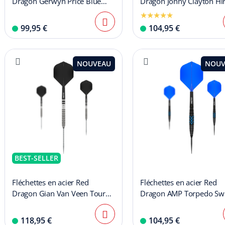
Dragon Gerwyn Price Blue
Dragon Jonny Clayton Hi
Original Switch Point
Switch Point
99,95 €
104,95 €
NOUVEAU
NOUV
BEST-SELLER
Fléchettes en acier Red
Fléchettes en acier Red
Dragon Gian Van Veen Tour
Dragon AMP Torpedo Swi
Edition Switch Point - 21 g
Point
118,95 €
104,95 €