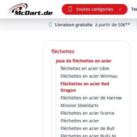
toutes catégories
Te
Livraison gratuite
à partir de 50€**
m Hauptinhalt springen
Aller à la recherche
Aller à la navigation principale
fléchettes
jeux de fléchettes en acier
fléchettes en acier cible
Fléchettes en acier Winmau
Fléchettes en acier Red
Dragon
Fléchettes en acier de Harrow
Mission Steeldarts
Fléchettes en acier licorne
Fléchettes en acier
Fléchettes en acier de Bull
Fléchettes en acier Bulls NL