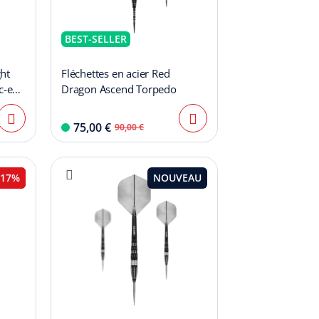
BEST-SELLER
ht
Fléchettes en acier Red
c-en-
Dragon Ascend Torpedo
75,00 €
90,00 €
17%
NOUVEAU