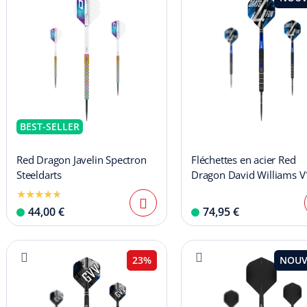
BEST-SELLER
Red Dragon Javelin Spectron
Fléchettes en acier Red
Steeldarts
Dragon David Williams V
23 g
44,00 €
74,95 €
23%
NOUV