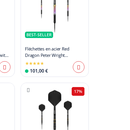
BEST-SELLER
Fléchettes en acier Red
witch
Dragon Peter Wright
Snakebite, édition Champion
du monde 2020
101,00 €
17%