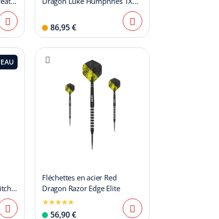
reath
Dragon Luke Humphries TX1
Pioneer Switch Point
86,95 €
EAU
Fléchettes en acier Red
tch
Dragon Razor Edge Elite
56,90 €