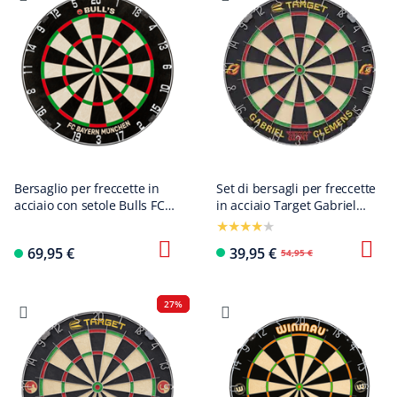
Bersaglio per freccette in
Set di bersagli per freccette
acciaio con setole Bulls FC
in acciaio Target Gabriel
Bayern Monaco
Clemens
69,95 €
39,95 €
54,95 €
27%