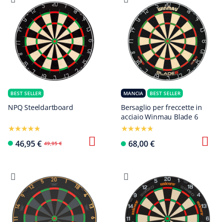
BEST SELLER
MANCIA
BEST SELLER
NPQ Steeldartboard
Bersaglio per freccette in
acciaio Winmau Blade 6
46,95 €
68,00 €
49,95 €