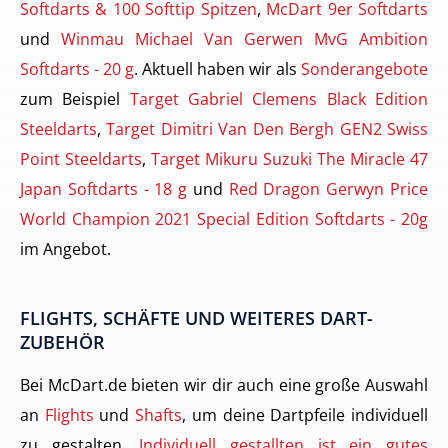
Softdarts & 100 Softtip Spitzen
,
McDart 9er Softdarts
und
Winmau Michael Van Gerwen MvG Ambition
Softdarts - 20 g
. Aktuell haben wir als
Sonderangebote
zum Beispiel
Target Gabriel Clemens Black Edition
Steeldarts
,
Target Dimitri Van Den Bergh GEN2 Swiss
Point Steeldarts
,
Target Mikuru Suzuki The Miracle 47
Japan Softdarts - 18 g
und
Red Dragon Gerwyn Price
World Champion 2021 Special Edition Softdarts - 20g
im Angebot.
FLIGHTS, SCHÄFTE UND WEITERES DART-
ZUBEHÖR
Bei McDart.de bieten wir dir auch eine große Auswahl
an
Flights
und
Shafts
, um deine Dartpfeile individuell
zu gestalten.
Individuell gestallten ist ein gutes