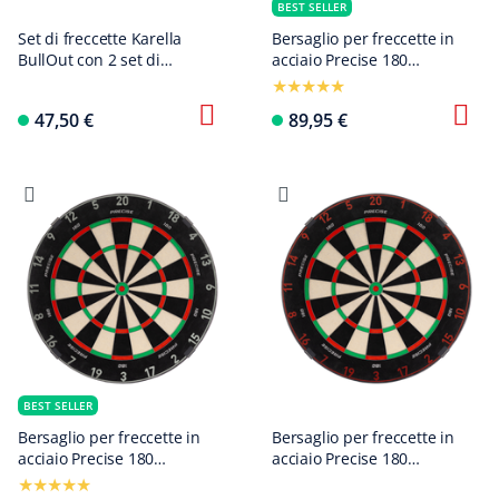
BEST SELLER
Set di freccette Karella
Bersaglio per freccette in
BullOut con 2 set di
acciaio Precise 180
freccette in acciaio
Endorphine con anello
numerato - Gunmetal
47,50 €
89,95 €
BEST SELLER
Bersaglio per freccette in
Bersaglio per freccette in
acciaio Precise 180
acciaio Precise 180
Endorphine con anello
Endorphine con anello