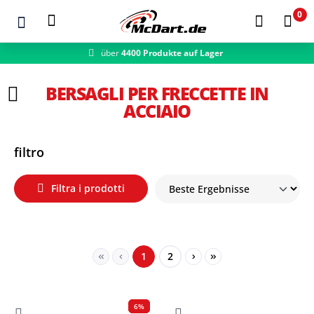
0
schneller Versand
Zum Hauptinhalt springen
BERSAGLI PER FRECCETTE IN
ACCIAIO
filtro
Filtra i prodotti
Seite
Seite
1
2
6%