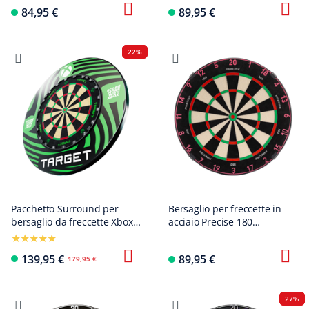
numerato - Grigio nordico
numerato - Rosso sbiadito
84,95 €
89,95 €
22%
Pacchetto Surround per
Bersaglio per freccette in
bersaglio da freccette Xbox
acciaio Precise 180
Target
Endorphine con anello
numerato - Cyber Pink
139,95 €
89,95 €
179,95 €
27%