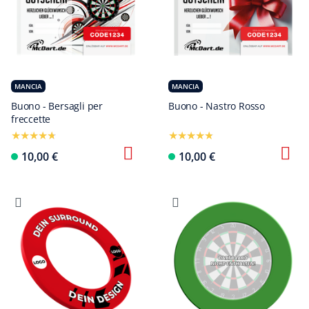
MANCIA
MANCIA
Buono - Bersagli per
Buono - Nastro Rosso
freccette
Configura ora
10,00 €
10,00 €