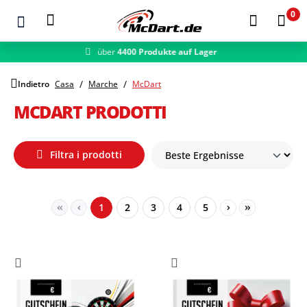
0
schneller Versand
Zum Hauptinhalt springen
Indietro
Casa
Marche
McDart
MCDART PRODOTTI
Filtra i prodotti
Seite
Seite
Seite
Seite
Seite
1
2
3
4
5