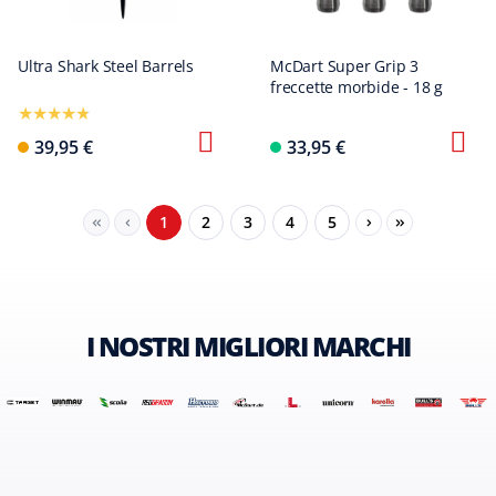
Ultra Shark Steel Barrels
McDart Super Grip 3
freccette morbide - 18 g
39,95 €
33,95 €
Seite
Seite
Seite
Seite
Seite
1
2
3
4
5
I NOSTRI MIGLIORI MARCHI