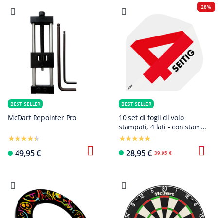
28%
BEST SELLER
BEST SELLER
McDart Repointer Pro
10 set di fogli di volo
stampati, 4 lati - con stampa
del logo o dell'immagine
49,95 €
28,95 €
39,95 €