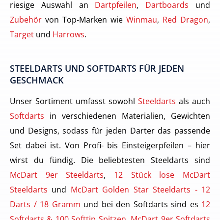
riesige Auswahl an
Dartpfeilen
,
Dartboards
und
Zubehör
von Top-Marken wie
Winmau
,
Red Dragon
,
Target
und
Harrows
.
STEELDARTS UND SOFTDARTS FÜR JEDEN
GESCHMACK
Unser Sortiment umfasst sowohl
Steeldarts
als auch
Softdarts
in verschiedenen Materialien, Gewichten
und Designs, sodass für jeden Darter das passende
Set dabei ist. Von Profi- bis Einsteigerpfeilen – hier
wirst du fündig. Die beliebtesten Steeldarts sind
McDart 9er Steeldarts
,
12 Stück lose McDart
Steeldarts
und
McDart Golden Star Steeldarts - 12
Darts / 18 Gramm
und bei den Softdarts sind es
12
Softdarts & 100 Softtip Spitzen
,
McDart 9er Softdarts