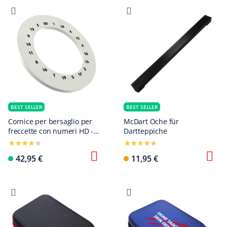
BEST SELLER
BEST SELLER
Cornice per bersaglio per
McDart Oche für
freccette con numeri HD -
Dartteppiche
Colori personalizzati
Configura ora
42,95 €
11,95 €