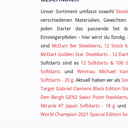
Unser Sortiment umfasst sowohl
Steel
verschiedenen Materialien, Gewichten
jeden Darter das passende Set dab
Einsteigerpfeilen – hier wirst du fündig.
sind
McDart 9er Steeldarts
,
12 Stück l
McDart Golden Star Steeldarts - 12 Da
Softdarts sind es
12 Softdarts & 100 S
Softdarts
und
Winmau Michael Va
Softdarts - 20 g
. Aktuell haben wir als
So
Target Gabriel Clemens Black Edition St
Den Bergh GEN2 Swiss Point Steeldarts
Miracle 47 Japan Softdarts - 18 g
und
World Champion 2021 Special Edition Sof