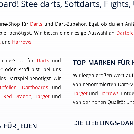
ard! Steeldarts, Softdarts, Flights,
ine-Shop für
Darts
und Dart-Zubehör. Egal, ob du ein Anfä
piel benötigst. Wir bieten eine riesige Auswahl an
Dartpfe
t
und
Harrows
.
nline-Shop für
Darts
und
TOP-MARKEN FÜR 
r oder Profi bist, bei uns
Wir legen großen Wert auf
des Dartspiel benötigst. Wir
von renommierten Dart-M
tpfeilen
,
Dartboards
und
Target
und
Harrows
. Entde
,
Red Dragon
,
Target
und
von der hohen Qualität und
DIE LIEBLINGS-DAR
 FÜR JEDEN