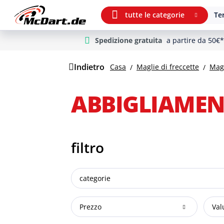
tutte le categorie
Ter
Spedizione gratuita
a partire da 50€
m Hauptinhalt springen
Vai alla ricerca
Vai alla navigazione principale
Indietro
Casa
Maglie di freccette
Magl
ABBIGLIAMEN
filtro
categorie
Prezzo
Val