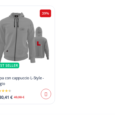
39%
ST SELLER
pa con cappuccio L-Style -
gio
30,41 €
49,90 €