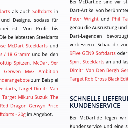
Bei McDart.de sind wir st
Dart-Artikel von berühmten
darts
als auch
Softdarts
in
Peter Wright
und
Phil Ta
 und Designs, sodass für
genau die Ausrüstung und
ei ist. Von Profi- bis
Dart-Legenden bevorzu
 Die beliebtesten Steeldarts
verbessern. Schau dir zu
ose McDart Steeldarts
und
9Five GEN9 Softdarts
oder
rts / 18 Gramm
und bei den
Spirit Steeldarts
an und las
ofttip Spitzen
,
McDart 9er
Dimitri Van Den Bergh Gen
n Gerwen MvG Ambition
Target Rob Cross Black Edi
nderangebote
zum Beispiel
eeldarts
,
Target Dimitri Van
,
Target Mikuru Suzuki The
SCHNELLE LIEFERU
KUNDENSERVICE
Red Dragon Gerwyn Price
tdarts - 20g
im Angebot.
Bei McDart.de legen wir
Kundenservice und eine sc