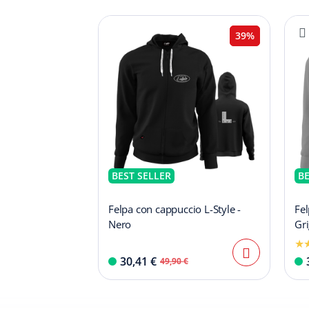
39%
BEST SELLER
BE
Felpa con cappuccio L-Style -
Fel
Nero
Gri
30,41 €
49,90 €