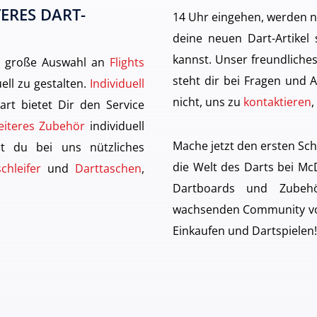
ERES DART-
14 Uhr eingehen, werden n
deine neuen Dart-Artikel
kannst. Unser freundlich
ne große Auswahl an
Flights
steht dir bei Fragen und A
uell zu gestalten.
Individuell
nicht, uns zu
kontaktieren
,
art bietet Dir den Service
eiteres Zubehör
individuell
Mache jetzt den ersten Sch
st du bei uns nützliches
die Welt des Darts bei McD
chleifer
und
Darttaschen
,
Dartboards und Zubeh
wachsenden Community von
Einkaufen und Dartspielen!