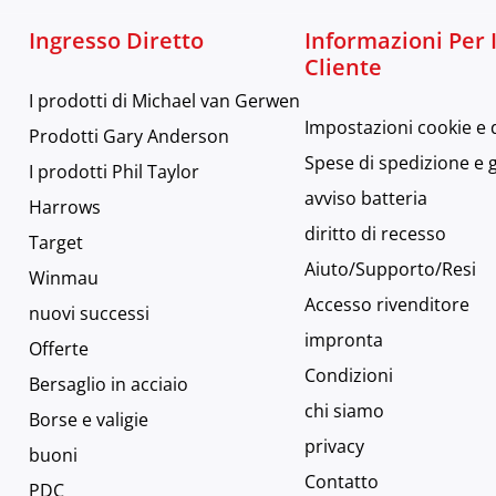
Ingresso Diretto
Informazioni Per I
Cliente
I prodotti di Michael van Gerwen
Impostazioni cookie e 
Prodotti Gary Anderson
Spese di spedizione e 
I prodotti Phil Taylor
avviso batteria
Harrows
diritto di recesso
Target
Aiuto/Supporto/Resi
Winmau
Accesso rivenditore
nuovi successi
impronta
Offerte
Condizioni
Bersaglio in acciaio
chi siamo
Borse e valigie
privacy
buoni
Contatto
PDC