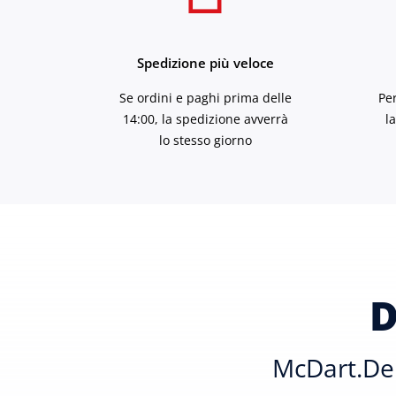
Spedizione più veloce
Se ordini e paghi prima delle
Pe
14:00, la spedizione avverrà
l
lo stesso giorno
D
McDart.de 