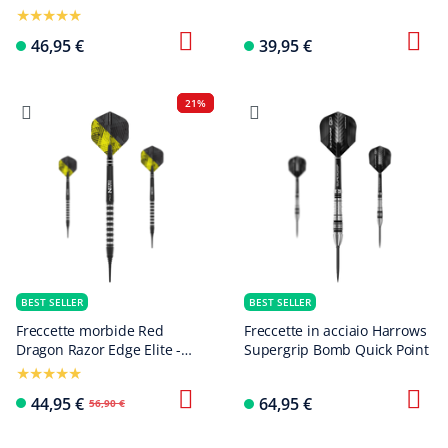
46,95 €
39,95 €
21%
BEST SELLER
BEST SELLER
Freccette morbide Red
Freccette in acciaio Harrows
Dragon Razor Edge Elite -
Supergrip Bomb Quick Point
20g
44,95 €
64,95 €
56,90 €