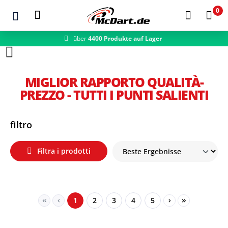
0
über
4400 Produkte auf Lager
schneller Versand
Zum Hauptinhalt springen
MIGLIOR RAPPORTO QUALITÀ-
PREZZO - TUTTI I PUNTI SALIENTI
filtro
Filtra i prodotti
Seite
Seite
Seite
Seite
Seite
1
2
3
4
5