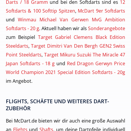
Darts / 18 Gramm
und bei den Softdarts sind es
12
Softdarts & 100 Softtip Spitzen
,
McDart 9er Softdarts
und
Winmau Michael Van Gerwen MvG Ambition
Softdarts - 20 g
. Aktuell haben wir als
Sonderangebote
zum Beispiel
Target Gabriel Clemens Black Edition
Steeldarts
,
Target Dimitri Van Den Bergh GEN2 Swiss
Point Steeldarts
,
Target Mikuru Suzuki The Miracle 47
Japan Softdarts - 18 g
und
Red Dragon Gerwyn Price
World Champion 2021 Special Edition Softdarts - 20g
im Angebot.
FLIGHTS, SCHÄFTE UND WEITERES DART-
ZUBEHÖR
Bei McDart.de bieten wir dir auch eine große Auswahl
an
Flights
und
Shafts
, um deine Dartpfeile individuell