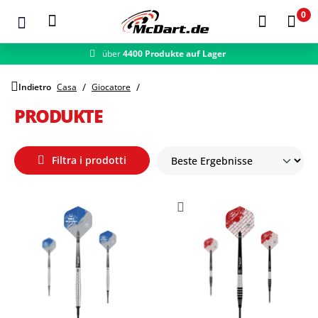
0
über
4400 Produkte auf Lager
schneller Versand
Zum Hauptinhalt springen
Indietro
Casa
Giocatore
PRODUKTE
Filtra i prodotti