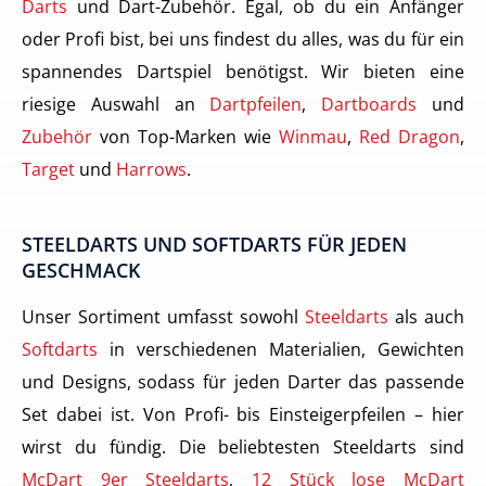
Darts
und Dart-Zubehör. Egal, ob du ein Anfänger
oder Profi bist, bei uns findest du alles, was du für ein
spannendes Dartspiel benötigst. Wir bieten eine
riesige Auswahl an
Dartpfeilen
,
Dartboards
und
Zubehör
von Top-Marken wie
Winmau
,
Red Dragon
,
Target
und
Harrows
.
STEELDARTS UND SOFTDARTS FÜR JEDEN
GESCHMACK
Unser Sortiment umfasst sowohl
Steeldarts
als auch
Softdarts
in verschiedenen Materialien, Gewichten
und Designs, sodass für jeden Darter das passende
Set dabei ist. Von Profi- bis Einsteigerpfeilen – hier
wirst du fündig. Die beliebtesten Steeldarts sind
McDart 9er Steeldarts
,
12 Stück lose McDart