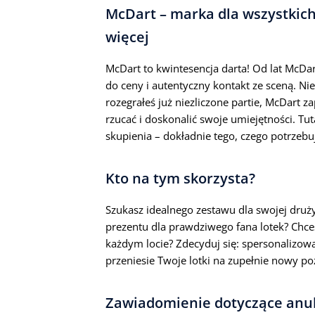
McDart – marka dla wszystkich
więcej
McDart to kwintesencja darta! Od lat McDar
do ceny i autentyczny kontakt ze sceną. Nie
rozegrałeś już niezliczone partie, McDart z
rzucać i doskonalić swoje umiejętności. Tut
skupienia – dokładnie tego, czego potrzebuj
Kto na tym skorzysta?
Szukasz idealnego zestawu dla swojej druży
prezentu dla prawdziwego fana lotek? Chce
każdym locie? Zdecyduj się: spersonalizow
przeniesie Twoje lotki na zupełnie nowy p
Zawiadomienie dotyczące anul