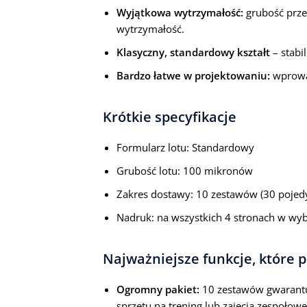
Wyjątkowa wytrzymałość:
grubość prze
wytrzymałość.
Klasyczny, standardowy kształt
– stabil
Bardzo łatwe w projektowaniu:
wprowad
Krótkie specyfikacje
Formularz lotu: Standardowy
Grubość lotu: 100 mikronów
Zakres dostawy: 10 zestawów (30 pojed
Nadruk: na wszystkich 4 stronach w wy
Najważniejsze funkcje, które 
Ogromny pakiet:
10 zestawów gwarantuj
sprzętu na trening lub zajęcia zespołowe