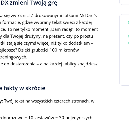
DX zmieni Twoją grę
esz się wyróżnić! Z drukowanymi lotkami McDart's
ormacie, gdzie wybrany tekst świeci z każdej
nce. To nie tylko moment „Dam radę!”, to moment
zy dla Twojej drużyny, na prezent, czy po prostu
tki stają się czymś więcej niż tylko dodatkiem –
o najlepsze? Dzięki grubości 100 mikronów
 treningowych.
e do dostarczenia – a na każdej tablicy znajdziesz
e fakty w skrócie
y:
Twój tekst na wszystkich czterech stronach, w
ednorazowe = 10 zestawów = 30 pojedynczych