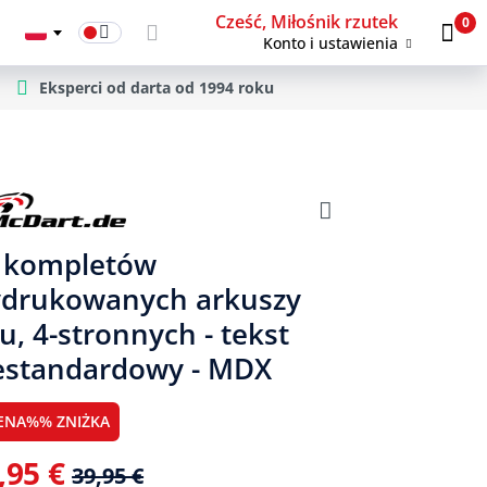
Cześć, Miłośnik rzutek
0
Konto i ustawienia
Eksperci od darta od 1994 roku
 kompletów
drukowanych arkuszy
tu, 4-stronnych - tekst
estandardowy - MDX
ENA%% ZNIŻKA
,95 €
39,95 €