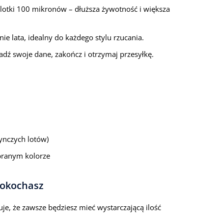
lotki 100 mikronów – dłuższa żywotność i większa
nie lata, idealny do każdego stylu rzucania.
ź swoje dane, zakończ i otrzymaj przesyłkę.
ynczych lotów)
branym kolorze
pokochasz
e, że zawsze będziesz mieć wystarczającą ilość
.