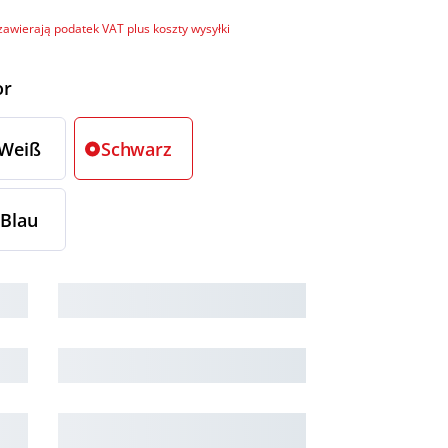
zawierają podatek VAT plus koszty wysyłki
ierz
or
Weiß
Schwarz
Blau