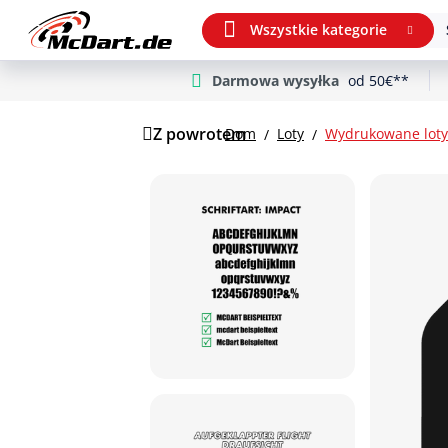
Wszystkie kategorie
Darmowa wysyłka
od 50€**
m Hauptinhalt springen
Przejdź do wyszukiwania
Przejdź do głównej nawigacji
Z powrotem
Dom
Loty
Wydrukowane loty