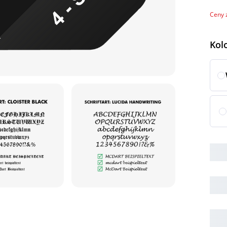
Ceny 
Wyb
Kol