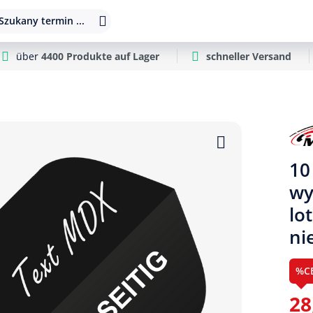
Szukany termin ...
über
4400 Produkte auf Lager
schneller Versand
10
wy
lo
ni
%C
28