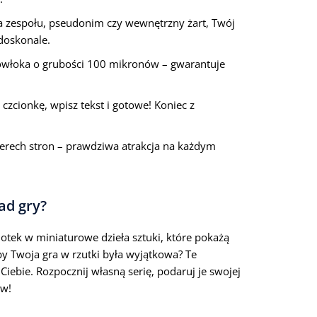
 zespołu, pseudonim czy wewnętrzny żart, Twój
doskonale.
owłoka o grubości 100 mikronów – gwarantuje
czcionkę, wpisz tekst i gotowe! Koniec z
erech stron – prawdziwa atrakcja na każdym
ad gry?
 lotek w miniaturowe dzieła sztuki, które pokażą
by Twoja gra w rzutki była wyjątkowa? Te
Ciebie. Rozpocznij własną serię, podaruj je swojej
aw!