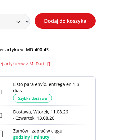
Dodaj do koszyka
r artykułu:
MD-400-4S
ej artykułów z McDart
Listo para envío, entrega en 1-3
días
Szybka dostawa
Dostawa, Wtorek, 11.08.26
Czwartek, 13.08.26
-
Zamów i zapłać w ciągu
godziny i
minuty