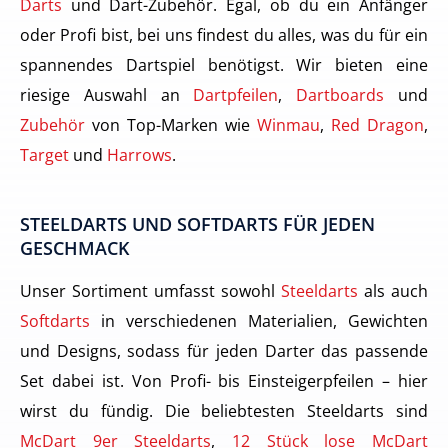
Darts
und Dart-Zubehör. Egal, ob du ein Anfänger
oder Profi bist, bei uns findest du alles, was du für ein
spannendes Dartspiel benötigst. Wir bieten eine
riesige Auswahl an
Dartpfeilen
,
Dartboards
und
Zubehör
von Top-Marken wie
Winmau
,
Red Dragon
,
Target
und
Harrows
.
STEELDARTS UND SOFTDARTS FÜR JEDEN
GESCHMACK
Unser Sortiment umfasst sowohl
Steeldarts
als auch
Softdarts
in verschiedenen Materialien, Gewichten
und Designs, sodass für jeden Darter das passende
Set dabei ist. Von Profi- bis Einsteigerpfeilen – hier
wirst du fündig. Die beliebtesten Steeldarts sind
McDart 9er Steeldarts
,
12 Stück lose McDart