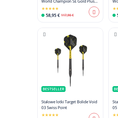
World Champion SE Gold Plus
Wo
Softdarts - 20g
Sof
58,95 €
117,90 €
BESTSELLER
B
Stalowe lotki Target Bolide Void
Sta
03 Swiss Point
05 