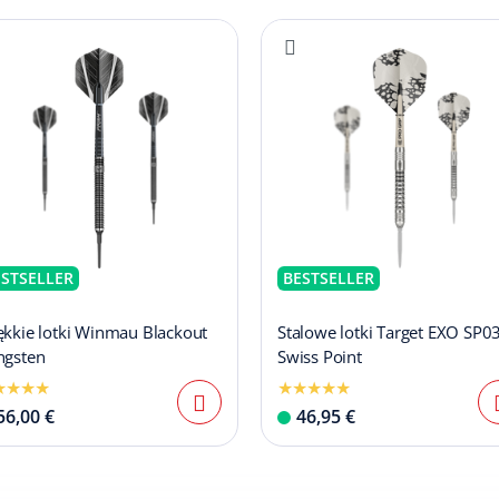
ESTSELLER
BESTSELLER
ękkie lotki Winmau Blackout
Stalowe lotki Target EXO SP0
ngsten
Swiss Point
56,00 €
46,95 €