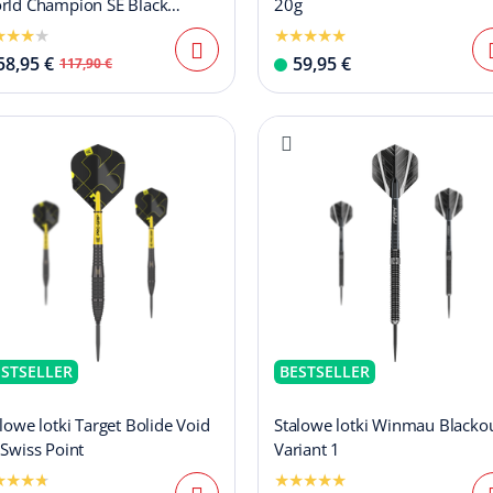
rld Champion SE Black
20g
tdarts - 20g
58,95 €
59,95 €
117,90 €
ESTSELLER
BESTSELLER
lowe lotki Target Bolide Void
Stalowe lotki Winmau Blacko
Swiss Point
Variant 1