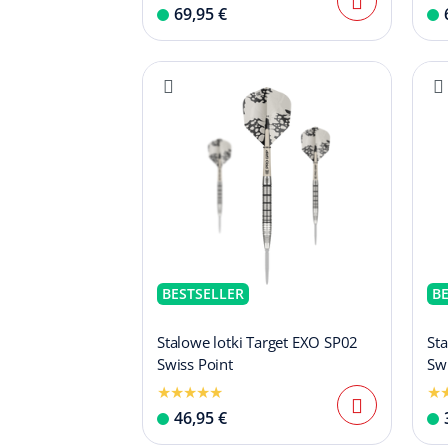
69,95 €
BESTSELLER
B
Stalowe lotki Target EXO SP02
Sta
Swiss Point
Swi
46,95 €