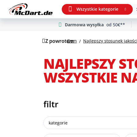
Wszystkie kategorie
Darmowa wysyłka
od 50€**
m Hauptinhalt springen
Przejdź do wyszukiwania
Przejdź do głównej nawigacji
Z powrotem
Dom
NAJLEPSZY ST
WSZYSTKIE N
filtr
kategorie