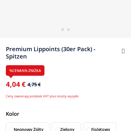
Premium Lippoints (30er Pack) -
Spitzen
%CENA%% ZNIŻKA
4,04 €
4,75 €
Ceny zawierają podatek VAT plus koszty wysyłki
Wybierz
Kolor
Neonowy Żółty
Zielony
Fioletowy