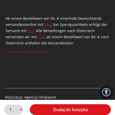
Ab einem Bestellwert von 50,-€ innerhalb Deutschlands
versandkostenfrei mit
DHL
, bei Sperrgutartikeln erfolgt der
Versand mit
GLS
. Alle Bestellungen nach Österreich
versenden wir mit
GLS
, ab einem Bestellwert von 80,-€ nach
Österreich entfallen die Versandkosten.
* inkl. MwSt. zzgl.
Versandkosten
Po
Realizacja: Agencja Shopware
© 2026 McDart
Dodaj do koszyka