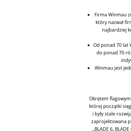
Firma Winmau zo
który nazwał fi
najbardziej 
Od ponad 70 lat 
do ponad 70 róż
indy
Winmau jest jedn
Okrętem flagowym w
której początki si
i były stale rozwi
zaprojektowana pr
„BLADE 6, BLADE 