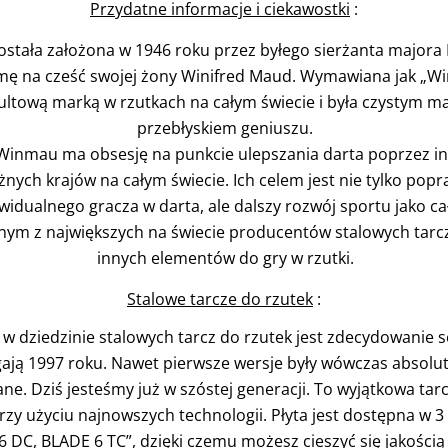
Przydatne informacje i ciekawostki
:
stała założona w 1946 roku przez byłego sierżanta majora 
rmę na cześć swojej żony Winifred Maud. Wymawiana jak „Win
kultową marką w rzutkach na całym świecie i była czystym 
przebłyskiem geniuszu.
Winmau ma obsesję na punkcie ulepszania darta poprzez in
nych krajów na całym świecie. Ich celem jest nie tylko pop
widualnego gracza w darta, ale dalszy rozwój sportu jako cał
ym z największych na świecie producentów stalowych tarcz 
innych elementów do gry w rzutki.
Stalowe tarcze do rzutek
:
 dziedzinie stalowych tarcz do rzutek jest zdecydowanie 
ęgają 1997 roku. Nawet pierwsze wersje były wówczas absolu
jane. Dziś jesteśmy już w szóstej generacji. To wyjątkowa tar
zy użyciu najnowszych technologii. Płyta jest dostępna w 3
6 DC, BLADE 6 TC”, dzięki czemu możesz cieszyć się jakości