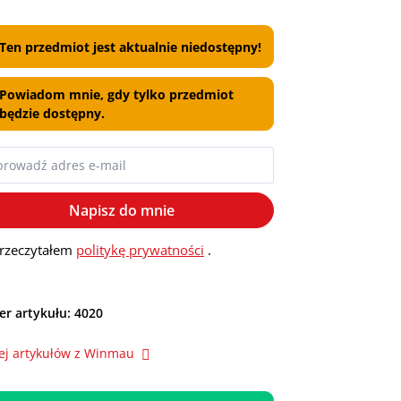
Ten przedmiot jest aktualnie niedostępny!
Powiadom mnie, gdy tylko przedmiot
będzie dostępny.
Napisz do mnie
rzeczytałem
politykę prywatności
.
r artykułu:
4020
ej artykułów z Winmau