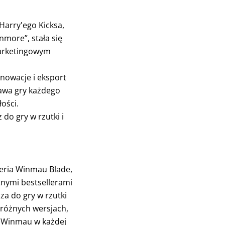
Harry'ego Kicksa,
more”, stała się
marketingowym
nowacje i eksport
rawa gry każdego
ości.
do gry w rzutki i
seria Winmau Blade,
tnymi bestsellerami
cza do gry w rzutki
 różnych wersjach,
ą Winmau w każdej