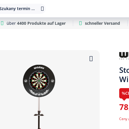
Szukany termin ...
über
4400 Produkte auf Lager
schneller Versand
St
Wi
%C
78
Ceny 