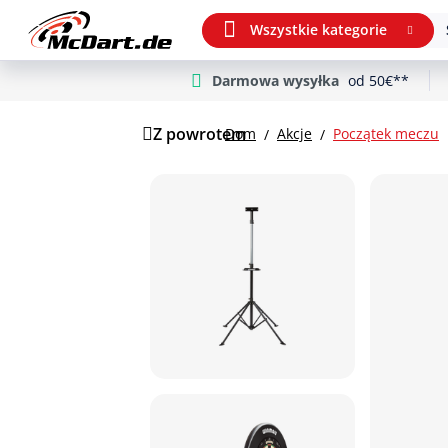
Wszystkie kategorie
Darmowa wysyłka
od 50€**
m Hauptinhalt springen
Przejdź do wyszukiwania
Przejdź do głównej nawigacji
Z powrotem
Dom
Akcje
Początek meczu