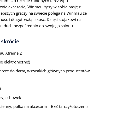
ziom. Od ręcznie robionych tarcz typu
nie akcesoria, Winmau łączy w sobie pasję z
lepszych graczy na świecie polega na Winmau ze
ść i długotrwałą jakość. Dzięki stojakowi na
en duch bezpośrednio do swojego salonu.
 skrócie
mau Xtreme 2
ie elektroniczne!)
arcze do darta, wszystkich głównych producentów
)
nny, schowek
ścienny, półka na akcesoria – BEZ tarczy/otoczenia.