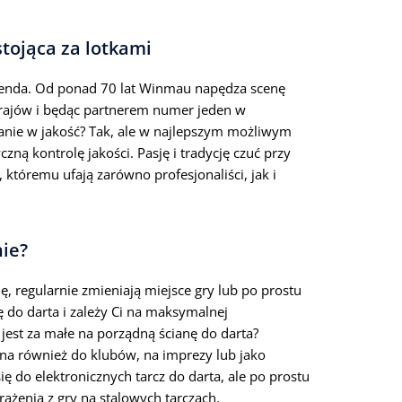
stojąca za lotkami
genda. Od ponad 70 lat Winmau napędza scenę
krajów i będąc partnerem numer jeden w
nie w jakość? Tak, ale w najlepszym możliwym
zną kontrolę jakości. Pasję i tradycję czuć przy
któremu ufają zarówno profesjonaliści, jak i
nie?
ę, regularnie zmieniają miejsce gry lub po prostu
zę do darta i zależy Ci na maksymalnej
 jest za małe na porządną ścianę do darta?
ealna również do klubów, na imprezy lub jako
ię do elektronicznych tarcz do darta, ale po prostu
wrażenia z gry na stalowych tarczach.