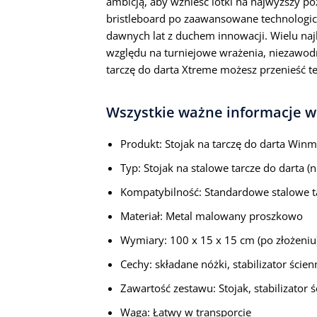
ambicją, aby wznieść lotki na najwyższy po
bristleboard po zaawansowane technologicz
dawnych lat z duchem innowacji. Wielu naj
względu na turniejowe wrażenia, niezawodno
tarczę do darta Xtreme możesz przenieść t
Wszystkie ważne informacje w
Produkt: Stojak na tarczę do darta Win
Typ: Stojak na stalowe tarcze do darta (n
Kompatybilność: Standardowe stalowe t
Materiał: Metal malowany proszkowo
Wymiary: 100 x 15 x 15 cm (po złożeniu
Cechy: składane nóżki, stabilizator ście
Zawartość zestawu: Stojak, stabilizator 
Waga: Łatwy w transporcie