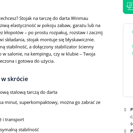
zechcesz? Stojak na tarczę do darta Winmau
iwą elastyczność w pokoju zabaw, garażu lub na
bez kłopotów – po prostu rozpakuj, rozstaw i zacznij
 składania, stojak montuje się błyskawicznie.
 stabilność, a dołączony stabilizator ścienny
 w salonie, na kempingu, czy w klubie – Twoja
ieczona i gotowa do użycia.
 w skrócie
wą stalową tarczą do darta
ilka minut, superkompaktowy, można go zabrać ze
P
c
 i transport
ś
symalną stabilność
P