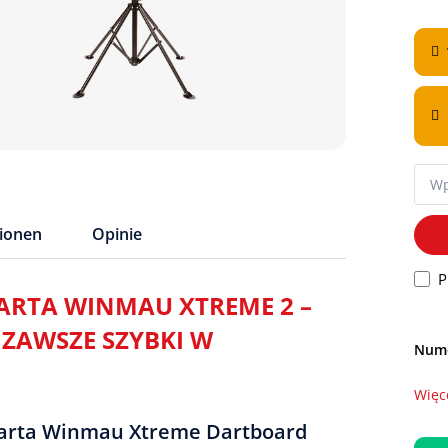
tionen
Opinie
P
ARTA WINMAU XTREME 2 –
 ZAWSZE SZYBKI W
Nume
Więc
 darta Winmau Xtreme Dartboard