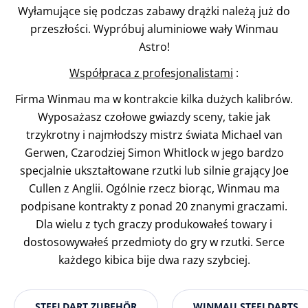
Wyłamujące się podczas zabawy drążki należą już do
przeszłości. Wypróbuj aluminiowe wały Winmau
Astro!
Współpraca z profesjonalistami
:
Firma Winmau ma w kontrakcie kilka dużych kalibrów.
Wyposażasz czołowe gwiazdy sceny, takie jak
trzykrotny i najmłodszy mistrz świata Michael van
Gerwen, Czarodziej Simon Whitlock w jego bardzo
specjalnie ukształtowane rzutki lub silnie grający Joe
Cullen z Anglii. Ogólnie rzecz biorąc, Winmau ma
podpisane kontrakty z ponad 20 znanymi graczami.
Dla wielu z tych graczy produkowałeś towary i
dostosowywałeś przedmioty do gry w rzutki. Serce
każdego kibica bije dwa razy szybciej.
STEELDART ZUBEHÖR
WINMAU STEELDARTS