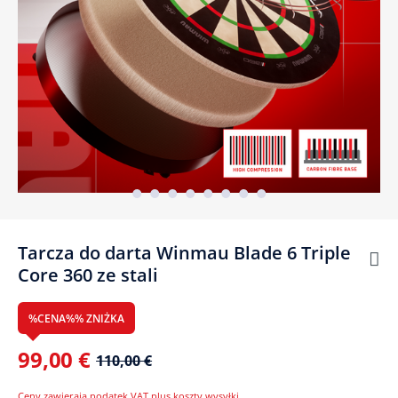
Tarcza do darta Winmau Blade 6 Triple
Core 360 ze stali
%CENA%% ZNIŻKA
99,00 €
110,00 €
Ceny zawierają podatek VAT plus koszty wysyłki