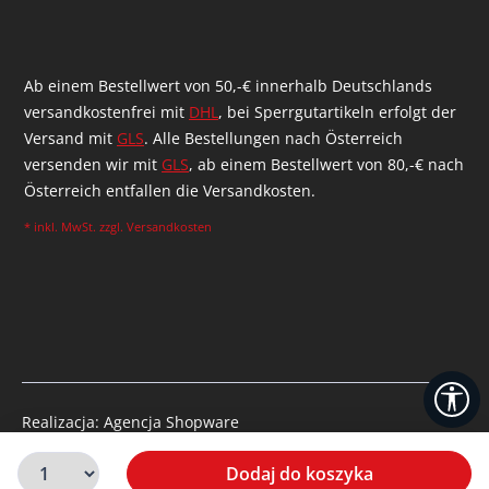
Ab einem Bestellwert von 50,-€ innerhalb Deutschlands
versandkostenfrei mit
DHL
, bei Sperrgutartikeln erfolgt der
Versand mit
GLS
. Alle Bestellungen nach Österreich
versenden wir mit
GLS
, ab einem Bestellwert von 80,-€ nach
Österreich entfallen die Versandkosten.
* inkl. MwSt. zzgl.
Versandkosten
Po
Realizacja: Agencja Shopware
© 2026 McDart
Dodaj do koszyka