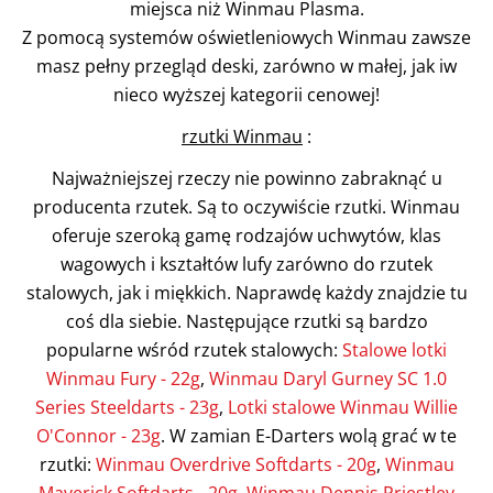
miejsca niż Winmau Plasma.
Z pomocą systemów oświetleniowych Winmau zawsze
masz pełny przegląd deski, zarówno w małej, jak iw
nieco wyższej kategorii cenowej!
rzutki Winmau
:
Najważniejszej rzeczy nie powinno zabraknąć u
producenta rzutek. Są to oczywiście rzutki. Winmau
oferuje szeroką gamę rodzajów uchwytów, klas
wagowych i kształtów lufy zarówno do rzutek
stalowych, jak i miękkich. Naprawdę każdy znajdzie tu
coś dla siebie. Następujące rzutki są bardzo
popularne wśród rzutek stalowych:
Stalowe lotki
Winmau Fury - 22g
,
Winmau Daryl Gurney SC 1.0
Series Steeldarts - 23g
,
Lotki stalowe Winmau Willie
O'Connor - 23g
. W zamian E-Darters wolą grać w te
rzutki:
Winmau Overdrive Softdarts - 20g
,
Winmau
Maverick Softdarts - 20g
,
Winmau Dennis Priestley