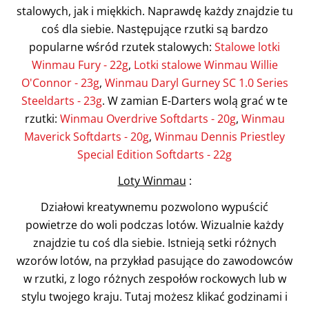
stalowych, jak i miękkich. Naprawdę każdy znajdzie tu
coś dla siebie. Następujące rzutki są bardzo
popularne wśród rzutek stalowych:
Stalowe lotki
Winmau Fury - 22g
,
Lotki stalowe Winmau Willie
O'Connor - 23g
,
Winmau Daryl Gurney SC 1.0 Series
Steeldarts - 23g
. W zamian E-Darters wolą grać w te
rzutki:
Winmau Overdrive Softdarts - 20g
,
Winmau
Maverick Softdarts - 20g
,
Winmau Dennis Priestley
Special Edition Softdarts - 22g
Loty Winmau
:
Działowi kreatywnemu pozwolono wypuścić
powietrze do woli podczas lotów. Wizualnie każdy
znajdzie tu coś dla siebie. Istnieją setki różnych
wzorów lotów, na przykład pasujące do zawodowców
w rzutki, z logo różnych zespołów rockowych lub w
stylu twojego kraju. Tutaj możesz klikać godzinami i