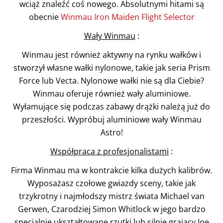
wciąż znaleźć coś nowego. Absolutnymi hitami są
obecnie
Winmau Iron Maiden Flight Selector
Wały Winmau
:
Winmau jest również aktywny na rynku wałków i
stworzył własne wałki nylonowe, takie jak seria Prism
Force lub Vecta. Nylonowe wałki nie są dla Ciebie?
Winmau oferuje również wały aluminiowe.
Wyłamujące się podczas zabawy drążki należą już do
przeszłości. Wypróbuj aluminiowe wały Winmau
Astro!
Współpraca z profesjonalistami
:
Firma Winmau ma w kontrakcie kilka dużych kalibrów.
Wyposażasz czołowe gwiazdy sceny, takie jak
trzykrotny i najmłodszy mistrz świata Michael van
Gerwen, Czarodziej Simon Whitlock w jego bardzo
specjalnie ukształtowane rzutki lub silnie grający Joe