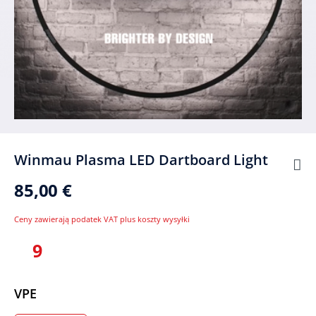
Winmau Plasma LED Dartboard Light
85,00 €
Ceny zawierają podatek VAT plus koszty wysyłki
9
Wybierz
VPE