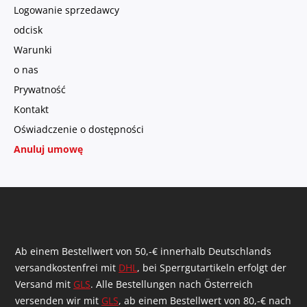
Logowanie sprzedawcy
odcisk
Warunki
o nas
Prywatność
Kontakt
Oświadczenie o dostępności
Anuluj umowę
Ab einem Bestellwert von 50,-€ innerhalb Deutschlands
versandkostenfrei mit
DHL
, bei Sperrgutartikeln erfolgt der
Versand mit
GLS
. Alle Bestellungen nach Österreich
versenden wir mit
GLS
, ab einem Bestellwert von 80,-€ nach