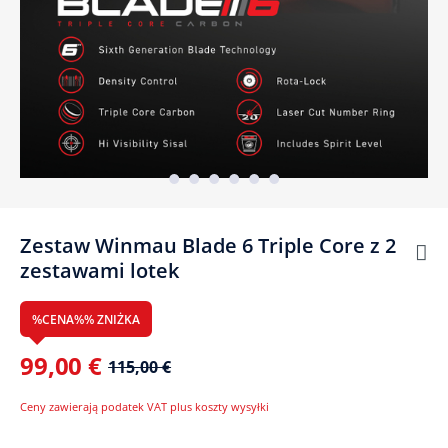
Zestaw Winmau Blade 6 Triple Core z 2
zestawami lotek
%CENA%% ZNIŻKA
99,00 €
115,00 €
Ceny zawierają podatek VAT plus koszty wysyłki