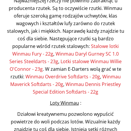
Najważniejszej rzeczy nie powinno zabraknąć u
producenta rzutek. Są to oczywiście rzutki. Winmau
oferuje szeroką gamę rodzajów uchwytów, klas
wagowych i kształtów lufy zarówno do rzutek
stalowych, jak i miękkich. Naprawdę każdy znajdzie tu
coś dla siebie. Następujące rzutki są bardzo
popularne wśród rzutek stalowych:
Stalowe lotki
Winmau Fury - 22g
,
Winmau Daryl Gurney SC 1.0
Series Steeldarts - 23g
,
Lotki stalowe Winmau Willie
O'Connor - 23g
. W zamian E-Darters wolą grać w te
rzutki:
Winmau Overdrive Softdarts - 20g
,
Winmau
Maverick Softdarts - 20g
,
Winmau Dennis Priestley
Special Edition Softdarts - 22g
Loty Winmau
:
Działowi kreatywnemu pozwolono wypuścić
powietrze do woli podczas lotów. Wizualnie każdy
znajdzie tu coś dla siebie. Istnieją setki różnych