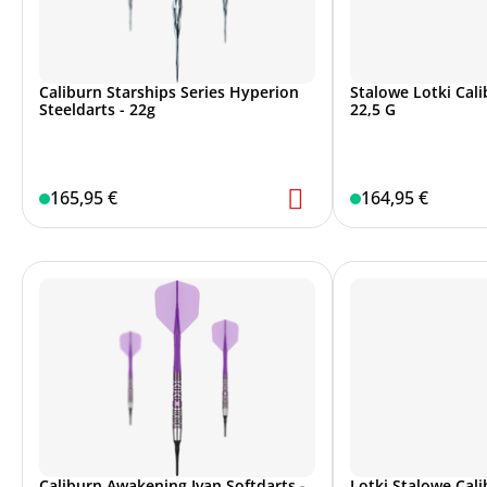
Caliburn Starships Series Hyperion
Stalowe Lotki Cali
Steeldarts - 22g
22,5 G
165,95 €
164,95 €
Do strony marki
Caliburn Awakening Ivan Softdarts -
Lotki Stalowe Cal