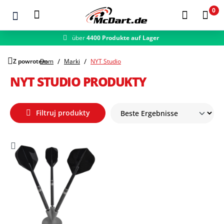
0
über
4400 Produkte auf Lager
Zum Hauptinhalt springen
Z powrotem
Dom
Marki
NYT Studio
NYT STUDIO PRODUKTY
Filtruj produkty