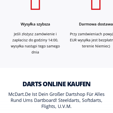
Wysyłka szybsza
Darmowa dostawa
Jeśli złożysz zamówienie i
Przy zamówieniach powyż
zapłacisz do godziny 14:00,
EUR wysyłka jest bezpłat
wysyłka nastąpi tego samego
terenie Niemiec)
dnia
DARTS ONLINE KAUFEN
McDart.de Ist Dein Großer Dartshop Für Alles
Rund Ums Dartboard! Steeldarts, Softdarts,
Flights, U.v.m.