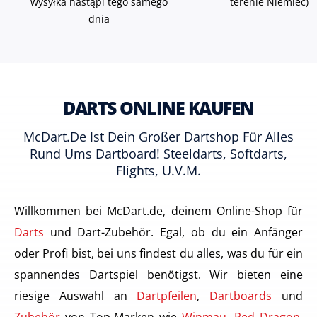
wysyłka nastąpi tego samego
terenie Niemiec)
dnia
DARTS ONLINE KAUFEN
McDart.de Ist Dein Großer Dartshop Für Alles
Rund Ums Dartboard! Steeldarts, Softdarts,
Flights, U.v.m.
Willkommen bei McDart.de, deinem Online-Shop für
Darts
und Dart-Zubehör. Egal, ob du ein Anfänger
oder Profi bist, bei uns findest du alles, was du für ein
spannendes Dartspiel benötigst. Wir bieten eine
riesige Auswahl an
Dartpfeilen
,
Dartboards
und
Zubehör
von Top-Marken wie
Winmau
,
Red Dragon
,