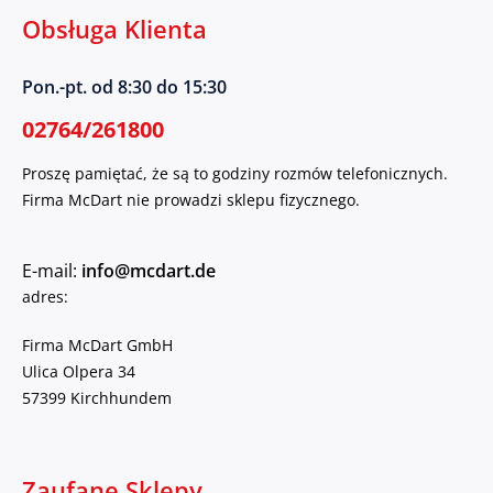
Obsługa Klienta
Pon.-pt. od 8:30 do 15:30
02764/261800
Proszę pamiętać, że są to godziny rozmów telefonicznych.
Firma McDart nie prowadzi sklepu fizycznego.
E-mail:
info@mcdart.de
adres:
Firma McDart GmbH
Ulica Olpera 34
57399 Kirchhundem
Zaufane Sklepy