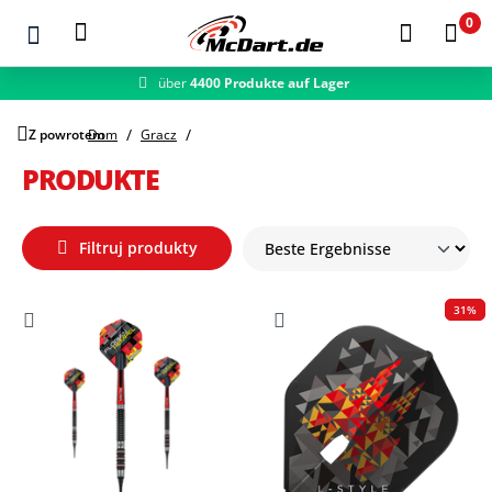
0
über
4400 Produkte auf Lager
Zum Hauptinhalt springen
Z powrotem
Dom
Gracz
PRODUKTE
Filtruj produkty
31%