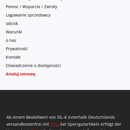
Pomoc / Wsparcie / Zwroty
Logowanie sprzedawcy
odcisk
Warunki
o nas
Prywatność
Kontakt
Oświadczenie o dostępności
Anuluj umowę
Ab einem Bestellwert von 50,-€ innerhalb Deutschlands
versandkostenfrei mit
DHL
, bei Sperrgutartikeln erfolgt der