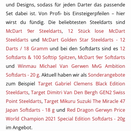
und Designs, sodass für jeden Darter das passende
Set dabei ist. Von Profi- bis Einsteigerpfeilen – hier
wirst du fündig. Die beliebtesten Steeldarts sind
McDart 9er Steeldarts
,
12 Stück lose McDart
Steeldarts
und
McDart Golden Star Steeldarts - 12
Darts / 18 Gramm
und bei den Softdarts sind es
12
Softdarts & 100 Softtip Spitzen
,
McDart 9er Softdarts
und
Winmau Michael Van Gerwen MvG Ambition
Softdarts - 20 g
. Aktuell haben wir als
Sonderangebote
zum Beispiel
Target Gabriel Clemens Black Edition
Steeldarts
,
Target Dimitri Van Den Bergh GEN2 Swiss
Point Steeldarts
,
Target Mikuru Suzuki The Miracle 47
Japan Softdarts - 18 g
und
Red Dragon Gerwyn Price
World Champion 2021 Special Edition Softdarts - 20g
im Angebot.