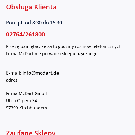
Obsługa Klienta
Pon.-pt. od 8:30 do 15:30
02764/261800
Proszę pamiętać, że są to godziny rozmów telefonicznych.
Firma McDart nie prowadzi sklepu fizycznego.
E-mail:
info@mcdart.de
adres:
Firma McDart GmbH
Ulica Olpera 34
57399 Kirchhundem
Zaufane Sklepy