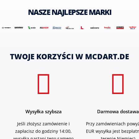
NASZE NAJLEPSZE MARKI
TWOJE KORZYŚCI W MCDART.DE
Wysyłka szybsza
Darmowa dostawa
Jeśli złożysz zamówienie i
Przy zamówieniach powyż
zapłacisz do godziny 14:00,
EUR wysyłka jest bezpłat
wysyłka nastąpi tego samego
terenie Niemiec)