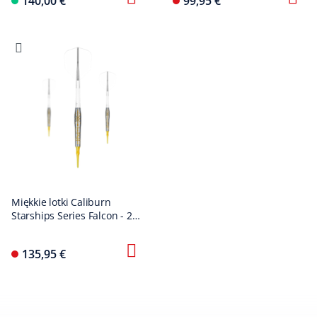
140,00 €
99,95 €
Miękkie lotki Caliburn
Starships Series Falcon - 20
g
135,95 €