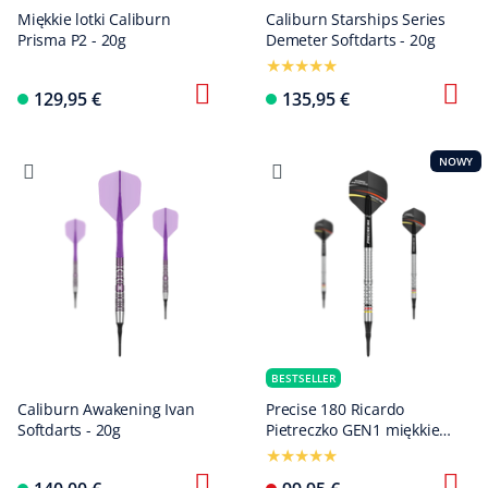
Miękkie lotki Caliburn
Caliburn Starships Series
Prisma P2 - 20g
Demeter Softdarts - 20g
129,95 €
135,95 €
NOWY
BESTSELLER
Caliburn Awakening Ivan
Precise 180 Ricardo
Softdarts - 20g
Pietreczko GEN1 miękkie
lotki