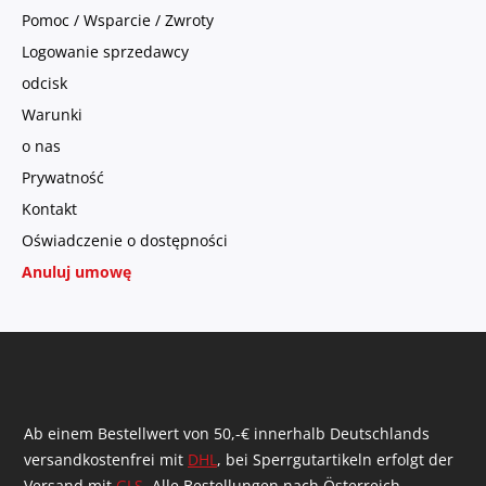
Pomoc / Wsparcie / Zwroty
Logowanie sprzedawcy
odcisk
Warunki
o nas
Prywatność
Kontakt
Oświadczenie o dostępności
Anuluj umowę
Ab einem Bestellwert von 50,-€ innerhalb Deutschlands
versandkostenfrei mit
DHL
, bei Sperrgutartikeln erfolgt der
Versand mit
GLS
. Alle Bestellungen nach Österreich