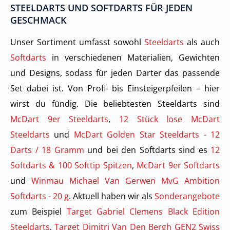
STEELDARTS UND SOFTDARTS FÜR JEDEN
GESCHMACK
Unser Sortiment umfasst sowohl
Steeldarts
als auch
Softdarts
in verschiedenen Materialien, Gewichten
und Designs, sodass für jeden Darter das passende
Set dabei ist. Von Profi- bis Einsteigerpfeilen – hier
wirst du fündig. Die beliebtesten Steeldarts sind
McDart 9er Steeldarts
,
12 Stück lose McDart
Steeldarts
und
McDart Golden Star Steeldarts - 12
Darts / 18 Gramm
und bei den Softdarts sind es
12
Softdarts & 100 Softtip Spitzen
,
McDart 9er Softdarts
und
Winmau Michael Van Gerwen MvG Ambition
Softdarts - 20 g
. Aktuell haben wir als
Sonderangebote
zum Beispiel
Target Gabriel Clemens Black Edition
Steeldarts
,
Target Dimitri Van Den Bergh GEN2 Swiss