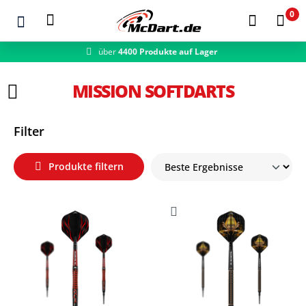
0
über
4400 Produkte auf Lager
Zum Hauptinhalt springen
MISSION SOFTDARTS
Filter
Produkte filtern