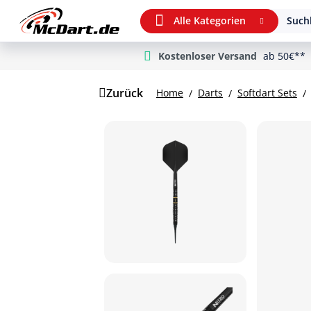
Alle Kategorien
Suchb
Kostenloser Versand
ab 50€**
m Hauptinhalt springen
Zur Suche springen
Zur Hauptnavigation springen
Zurück
Home
Darts
Softdart Sets