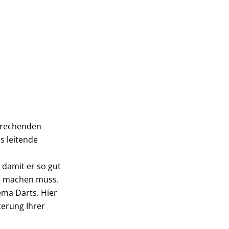
brechenden
s leitende
 damit er so gut
ng machen muss.
ema Darts. Hier
terung Ihrer