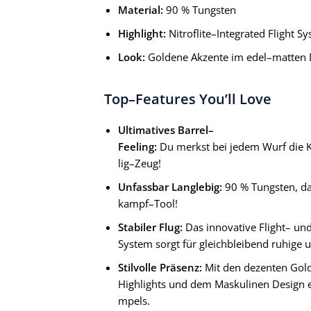
Material:
90 % Tungsten
Highlight:
Nitroflite–Integrated Flight S
Look:
Goldene Akzente im edel–matten 
Top–Features You’ll Love
Ultimatives Barrel–
Feeling:
Du merkst bei jedem Wurf die Ko
lig–Zeug!
Unfassbar Langlebig:
90 % Tungsten, da 
kampf–Tool!
Stabiler Flug:
Das innovative Flight– und
System sorgt für gleichbleibend ruhige
Stilvolle Präsenz:
Mit den dezenten Gol
Highlights und dem Maskulinen Design e
mpels.