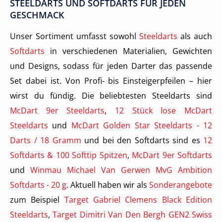
STEELDARTS UND SOFTDARTS FÜR JEDEN
GESCHMACK
Unser Sortiment umfasst sowohl
Steeldarts
als auch
Softdarts
in verschiedenen Materialien, Gewichten
und Designs, sodass für jeden Darter das passende
Set dabei ist. Von Profi- bis Einsteigerpfeilen – hier
wirst du fündig. Die beliebtesten Steeldarts sind
McDart 9er Steeldarts
,
12 Stück lose McDart
Steeldarts
und
McDart Golden Star Steeldarts - 12
Darts / 18 Gramm
und bei den Softdarts sind es
12
Softdarts & 100 Softtip Spitzen
,
McDart 9er Softdarts
und
Winmau Michael Van Gerwen MvG Ambition
Softdarts - 20 g
. Aktuell haben wir als
Sonderangebote
zum Beispiel
Target Gabriel Clemens Black Edition
Steeldarts
,
Target Dimitri Van Den Bergh GEN2 Swiss