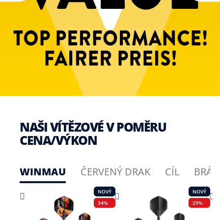
NAŠI VÍTĚZOVÉ V POMĚRU
CENA/VÝKON
WINMAU
ČERVENÝ DRAK
CÍL
BRÁN
NOVÝ
NOVÝ
34%
29%