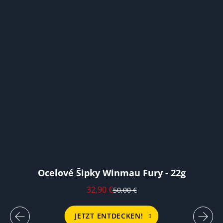
Ocelové Šipky Winmau Fury - 22g
32,90 €
50,00 €
JETZT ENTDECKEN!