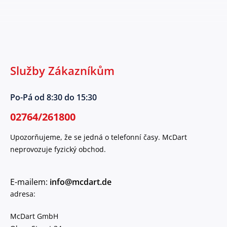
Služby Zákazníkům
Po-Pá od 8:30 do 15:30
02764/261800
Upozorňujeme, že se jedná o telefonní časy. McDart
neprovozuje fyzický obchod.
E-mailem:
info@mcdart.de
adresa:
McDart GmbH