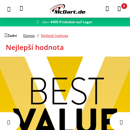
0
über
4400 Produkte auf Lager
schneller Versand
Zum Hauptinhalt springen
Zadní
Domov
Nejlepší hodnota
Nejlepší hodnota