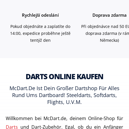
Rychlejší odeslání
Doprava zdarma
Pokud objednáte a zaplatíte do
Při objednávce nad 50 E
14:00, expedice proběhne ještě
doprava zdarma (v rá
tentýž den
Německa)
DARTS ONLINE KAUFEN
McDart.de Ist Dein Großer Dartshop Für Alles
Rund Ums Dartboard! Steeldarts, Softdarts,
Flights, U.v.m.
Willkommen bei McDart.de, deinem Online-Shop für
Darts
und Dart-Zubehör. Egal, ob du ein Anfänger