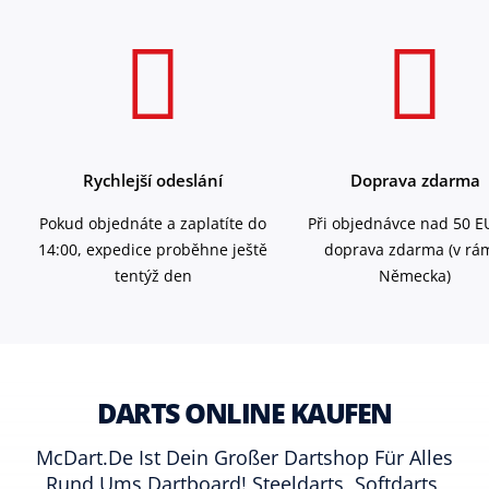
Rychlejší odeslání
Doprava zdarma
Pokud objednáte a zaplatíte do
Při objednávce nad 50 E
14:00, expedice proběhne ještě
doprava zdarma (v rá
tentýž den
Německa)
DARTS ONLINE KAUFEN
McDart.de Ist Dein Großer Dartshop Für Alles
Rund Ums Dartboard! Steeldarts, Softdarts,