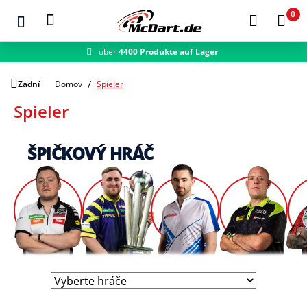
0
über
4400 Produkte auf Lager
schneller Versand
Zum Hauptinhalt springen
Zadní
Domov
Spieler
Spieler
ŠPIČKOVÝ HRÁČ