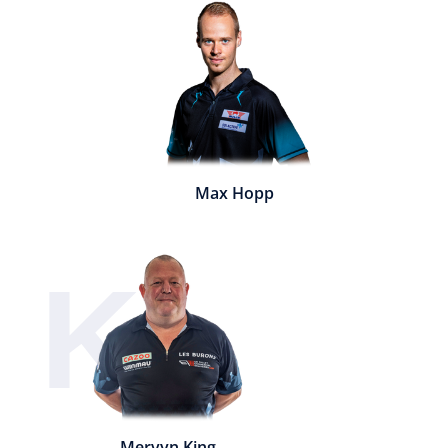
Max Hopp
K
Mervyn King