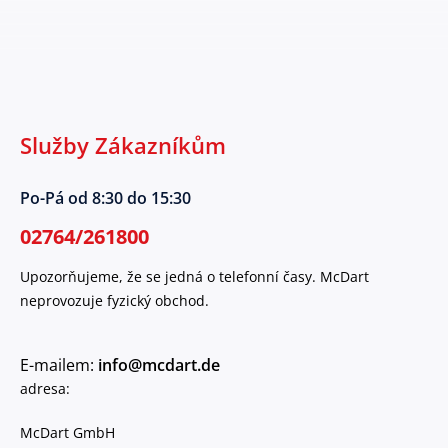
Služby Zákazníkům
Po-Pá od 8:30 do 15:30
02764/261800
Upozorňujeme, že se jedná o telefonní časy. McDart
neprovozuje fyzický obchod.
E-mailem:
info@mcdart.de
adresa:
McDart GmbH