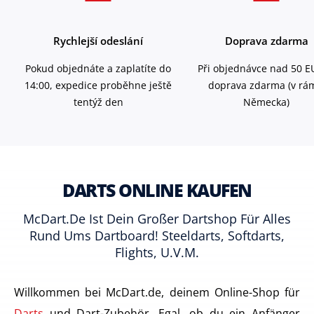
Rychlejší odeslání
Doprava zdarma
Pokud objednáte a zaplatíte do
Při objednávce nad 50 E
14:00, expedice proběhne ještě
doprava zdarma (v rá
tentýž den
Německa)
DARTS ONLINE KAUFEN
McDart.de Ist Dein Großer Dartshop Für Alles
Rund Ums Dartboard! Steeldarts, Softdarts,
Flights, U.v.m.
Willkommen bei McDart.de, deinem Online-Shop für
Darts
und Dart-Zubehör. Egal, ob du ein Anfänger