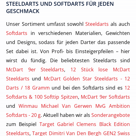
STEELDARTS UND SOFTDARTS FÜR JEDEN
GESCHMACK
Unser Sortiment umfasst sowohl
Steeldarts
als auch
Softdarts
in verschiedenen Materialien, Gewichten
und Designs, sodass für jeden Darter das passende
Set dabei ist. Von Profi- bis Einsteigerpfeilen – hier
wirst du fündig. Die beliebtesten Steeldarts sind
McDart 9er Steeldarts
,
12 Stück lose McDart
Steeldarts
und
McDart Golden Star Steeldarts - 12
Darts / 18 Gramm
und bei den Softdarts sind es
12
Softdarts & 100 Softtip Spitzen
,
McDart 9er Softdarts
und
Winmau Michael Van Gerwen MvG Ambition
Softdarts - 20 g
. Aktuell haben wir als
Sonderangebote
zum Beispiel
Target Gabriel Clemens Black Edition
Steeldarts
,
Target Dimitri Van Den Bergh GEN2 Swiss