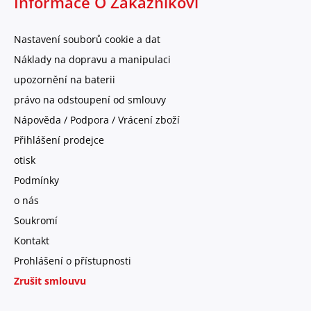
Informace O Zákazníkovi
Nastavení souborů cookie a dat
Náklady na dopravu a manipulaci
upozornění na baterii
právo na odstoupení od smlouvy
Nápověda / Podpora / Vrácení zboží
Přihlášení prodejce
otisk
Podmínky
o nás
Soukromí
Kontakt
Prohlášení o přístupnosti
Zrušit smlouvu