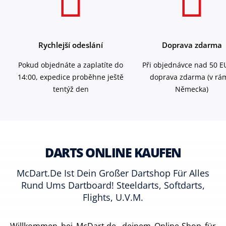
Rychlejší odeslání
Doprava zdarma
Pokud objednáte a zaplatíte do
Při objednávce nad 50 E
14:00, expedice proběhne ještě
doprava zdarma (v rá
tentýž den
Německa)
DARTS ONLINE KAUFEN
McDart.de Ist Dein Großer Dartshop Für Alles
Rund Ums Dartboard! Steeldarts, Softdarts,
Flights, U.v.m.
Willkommen bei McDart.de, deinem Online-Shop für