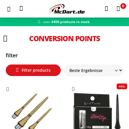
0
over
4400 products in stock
Zum Hauptinhalt springen
CONVERSION POINTS
filter
Filter products
44%