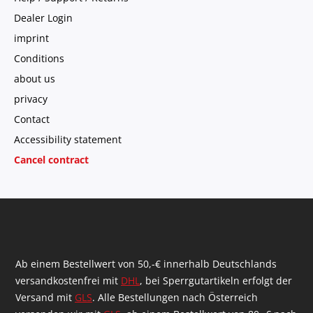
Dealer Login
imprint
Conditions
about us
privacy
Contact
Accessibility statement
Cancel contract
Ab einem Bestellwert von 50,-€ innerhalb Deutschlands
versandkostenfrei mit
DHL
, bei Sperrgutartikeln erfolgt der
Versand mit
GLS
. Alle Bestellungen nach Österreich